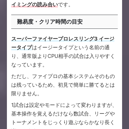
イミングの読み合い
です。
難易度・クリア時間の目安
スーパーファイヤープロレスリング3 イージ
ータイプ
はイージータイプという名前の通
り、通常版よりCPU相手の試合は入りやすく
なっています。
ただし、ファイプロの基本システムそのもの
は残っているため、初見で簡単に勝てるとは
限りません。
1試合は設定やモードによって変わりますが、
基本操作を覚えるだけなら数試合、リーグや
トーナメントをじっくり遊ぶならかなり長く