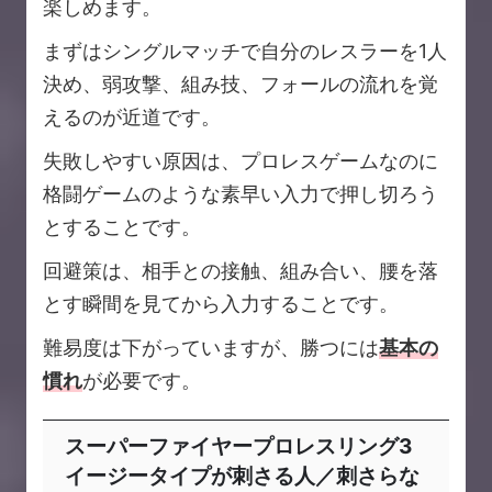
楽しめます。
まずはシングルマッチで自分のレスラーを1人
決め、弱攻撃、組み技、フォールの流れを覚
えるのが近道です。
失敗しやすい原因は、プロレスゲームなのに
格闘ゲームのような素早い入力で押し切ろう
とすることです。
回避策は、相手との接触、組み合い、腰を落
とす瞬間を見てから入力することです。
難易度は下がっていますが、勝つには
基本の
慣れ
が必要です。
スーパーファイヤープロレスリング3
イージータイプが刺さる人／刺さらな