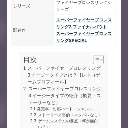
ファイヤープロレスリングシ
シリーズ
リーズ
スーパーファイヤープロレス
リング3 ファイナルバウト
、
関連作
スーパーファイヤープロレス
リングSPECIAL
目次
スーパーファイヤープロレスリング
3 イージータイプとは？【レトロゲ
ームプロフィール】
スーパーファイヤープロレスリング
3 イージータイプの紹介（概要・ス
トーリーなど）
発売年・対応ハード・ジャンル
ストーリー／目的（ネタバレなし）
ゲームシステムの要点（何が面白
い？）