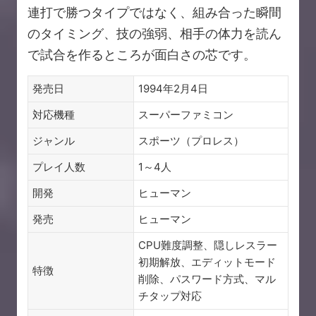
連打で勝つタイプではなく、組み合った瞬間
のタイミング、技の強弱、相手の体力を読ん
で試合を作るところが面白さの芯です。
発売日
1994年2月4日
対応機種
スーパーファミコン
ジャンル
スポーツ（プロレス）
プレイ人数
1～4人
開発
ヒューマン
発売
ヒューマン
CPU難度調整、隠しレスラー
初期解放、エディットモード
特徴
削除、パスワード方式、マル
チタップ対応