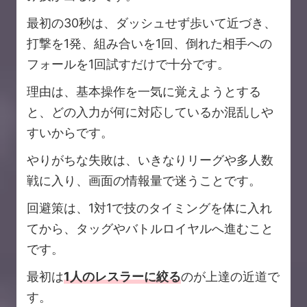
最初の30秒は、ダッシュせず歩いて近づき、
打撃を1発、組み合いを1回、倒れた相手への
フォールを1回試すだけで十分です。
理由は、基本操作を一気に覚えようとする
と、どの入力が何に対応しているか混乱しや
すいからです。
やりがちな失敗は、いきなりリーグや多人数
戦に入り、画面の情報量で迷うことです。
回避策は、1対1で技のタイミングを体に入れ
てから、タッグやバトルロイヤルへ進むこと
です。
最初は
1人のレスラーに絞る
のが上達の近道で
す。