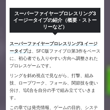
スーパーファイヤープロレスリング3
イージータイプの紹介（概要・ストー
リーなど）
スーパーファイヤープロレスリング3 イージ
ータイプ
は、SFC版ファイプロ第3作をベース
に、初心者でも入りやすい方向へ調整された
プロレスゲームです。
リングを斜め視点で見ながら、打撃、組み
技、ロープワーク、フォール、関節技を使い
分け、1試合を自分の手で組み立てていきま
す。
この章では発売情報、ゲームの目的、システ