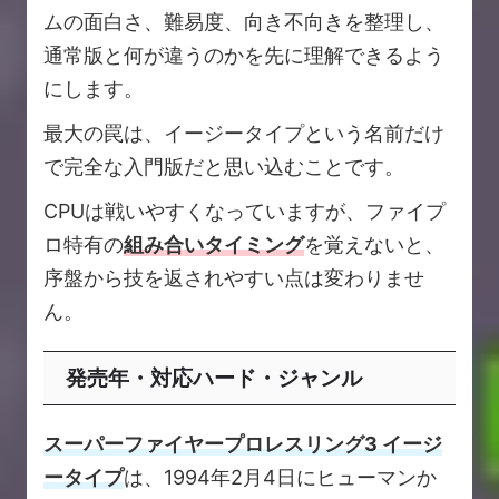
ムの面白さ、難易度、向き不向きを整理し、
通常版と何が違うのかを先に理解できるよう
にします。
最大の罠は、イージータイプという名前だけ
で完全な入門版だと思い込むことです。
CPUは戦いやすくなっていますが、ファイプ
ロ特有の
組み合いタイミング
を覚えないと、
序盤から技を返されやすい点は変わりませ
ん。
発売年・対応ハード・ジャンル
スーパーファイヤープロレスリング3 イージ
ータイプ
は、1994年2月4日にヒューマンか