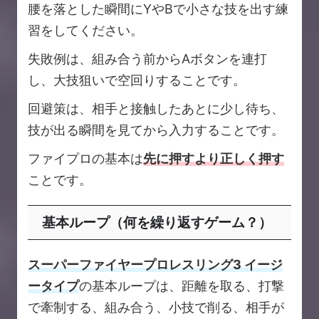
腰を落とした瞬間にYやBで小さな技を出す練
習をしてください。
失敗例は、組み合う前からAボタンを連打
し、大技狙いで空回りすることです。
回避策は、相手と接触したあとに少し待ち、
技が出る瞬間を見てから入力することです。
ファイプロの基本は
先に押すより正しく押す
ことです。
基本ループ（何を繰り返すゲーム？）
スーパーファイヤープロレスリング3 イージ
ータイプ
の基本ループは、距離を取る、打撃
で牽制する、組み合う、小技で削る、相手が