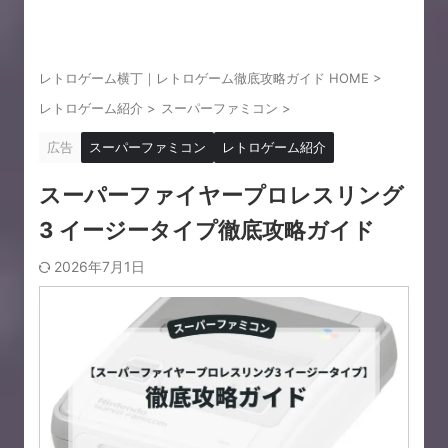
レトロゲーム横丁｜レトロゲーム徹底攻略ガイド HOME
>
レトロゲーム紹介
>
スーパーファミコン
>
広告
スーパーファミコン
レトロゲーム紹介
スーパーファイヤープロレスリング
3 イージータイプ徹底攻略ガイド
2026年7月1日