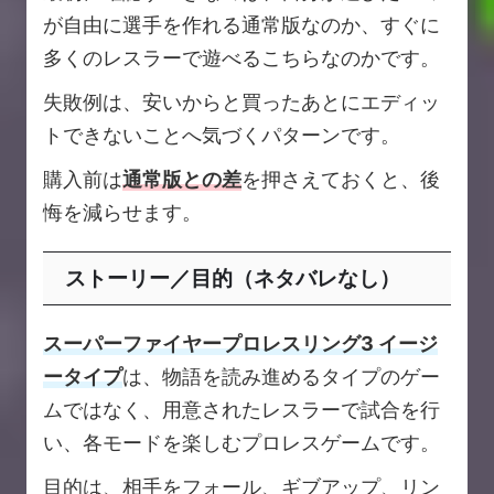
が自由に選手を作れる通常版なのか、すぐに
多くのレスラーで遊べるこちらなのかです。
失敗例は、安いからと買ったあとにエディッ
トできないことへ気づくパターンです。
購入前は
通常版との差
を押さえておくと、後
悔を減らせます。
ストーリー／目的（ネタバレなし）
スーパーファイヤープロレスリング3 イージ
ータイプ
は、物語を読み進めるタイプのゲー
ムではなく、用意されたレスラーで試合を行
い、各モードを楽しむプロレスゲームです。
目的は、相手をフォール、ギブアップ、リン