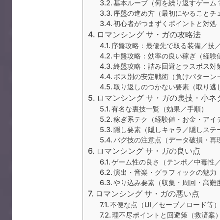
基本ループ（何を繰り返すゲーム
序盤の進め方（最初にやることチ
初心者がつまずくポイントと対処
ロマンシング サ・ガの攻略法
序盤攻略：最優先で取る装備／技
中盤攻略：効率の良い稼ぎ（経験
終盤攻略：詰み回避とラスボス対
ボス別の安定戦術（負けパターン
取り返しのつかない要素（取り逃
ロマンシング サ・ガの裏技・小ネ
有名な裏技一覧（効果／手順）
稼ぎ系テク（経験値・お金・アイ
隠し要素（隠しキャラ／隠しステ
バグ技の注意点（データ破損・再
ロマンシング サ・ガの良い点
ゲーム性の良さ（テンポ／中毒性
演出・音楽・グラフィックの魅力
やり込み要素（収集・周回・高難
ロマンシング サ・ガの悪い点
不便な点（UI／セーブ／ロード等
理不尽ポイントと回避策（救済案