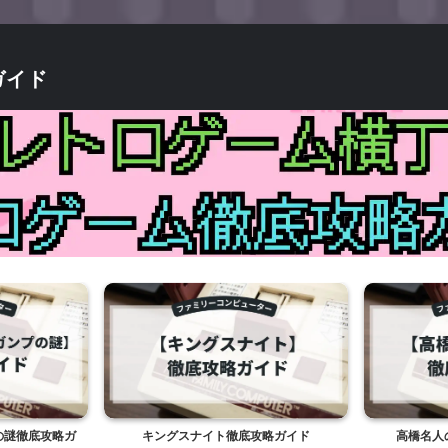
ガイド
略ガ
キングスナイト徹底攻略ガイド
高橋名人の冒険島徹