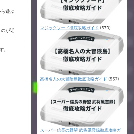
から遊ぶ
マジックソード徹底攻略ガイド
(570)
るのが近
す。
高橋名人の大冒険島徹底攻略ガイド
(557)
スーパー信長の野望 武将風雲録徹底攻略ガ