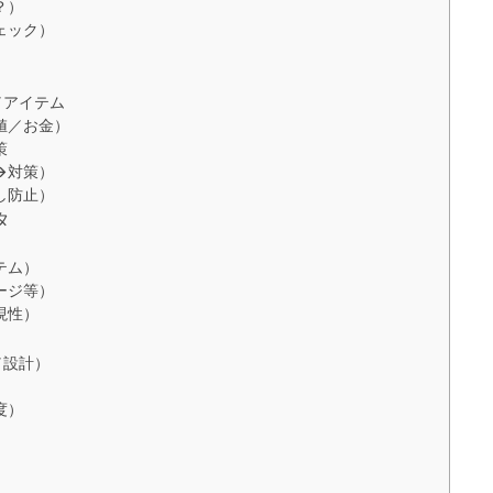
？）
ェック）
／アイテム
値／お金）
策
→対策）
し防止）
タ
テム）
ージ等）
現性）
／設計）
度）
）
）