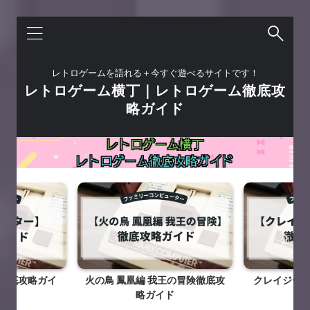
レトロゲームを語れる＋今すぐ遊べるサイトです！
レトロゲーム横丁｜レトロゲーム徹底攻
略ガイド
徹底攻略ガイ
火の鳥 鳳凰編 我王の冒険徹底攻
クレイジー
略ガイド