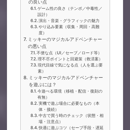
の良い点
ゲーム性の良さ（テンポ／中毒性／
設計）
演出・音楽・グラフィックの魅力
やり込み要素（収集・周回・高難
度）
ミッキーのマジカルアドベンチャー
の悪い点
不便な点（UI／セーブ／ロード等）
理不尽ポイントと回避策（救済案）
現代目線で気になる点（人を選ぶ要
素）
ミッキーのマジカルアドベンチャー
を遊ぶには？
今遊べる環境（移植・配信・復刻の
有無）
実機で遊ぶ場合に必要なもの（本
体・接続）
中古で買う時のチェック（状態・相
場・注意点）
快適に遊ぶコツ（セーブ手段・遅延