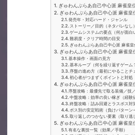
ぎゅわんぶらあ自己中心派 麻雀皇
ぎゅわんぶらあ自己中心派 麻雀皇
発売年・対応ハード・ジャンル
ストーリー／目的（ネタバレなし
ゲームシステムの要点（何が面白
難易度・クリア時間の目安
ぎゅわんぶらあ自己中心派 麻雀
ぎゅわんぶらあ自己中心派 麻雀皇
基本操作・画面の見方
基本ループ（何を繰り返すゲーム
序盤の進め方（最初にやることチ
初心者がつまずくポイントと対処
ぎゅわんぶらあ自己中心派 麻雀皇
序盤攻略：最優先で取る装備／技
中盤攻略：効率の良い稼ぎ（経験
終盤攻略：詰み回避とラスボス対
ボス別の安定戦術（負けパターン
取り返しのつかない要素（取り逃
ぎゅわんぶらあ自己中心派 麻雀皇
有名な裏技一覧（効果／手順）