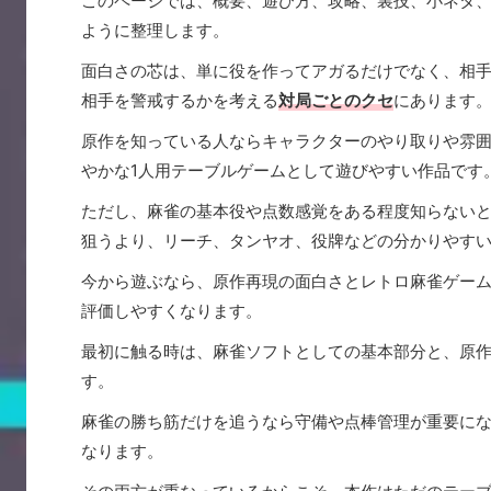
このページでは、概要、遊び方、攻略、裏技、小ネタ
ように整理します。
面白さの芯は、単に役を作ってアガるだけでなく、相
相手を警戒するかを考える
対局ごとのクセ
にあります
原作を知っている人ならキャラクターのやり取りや雰
やかな1人用テーブルゲームとして遊びやすい作品です
ただし、麻雀の基本役や点数感覚をある程度知らない
狙うより、リーチ、タンヤオ、役牌などの分かりやす
今から遊ぶなら、原作再現の面白さとレトロ麻雀ゲー
評価しやすくなります。
最初に触る時は、麻雀ソフトとしての基本部分と、原
す。
麻雀の勝ち筋だけを追うなら守備や点棒管理が重要に
なります。