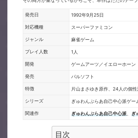
その両方が重なっているからこそ、本作はただのテーブ
発売日
1992年9月25日
対応機種
スーパーファミコン
ジャンル
麻雀ゲーム
プレイ人数
1人
開発
ゲームアーツ／イエローホーン
発売
パルソフト
特徴
片山まさゆき原作、24人の個性
シリーズ
ぎゅわんぶらあ自己中心派ゲー
関連作
ぎゅわんぶらあ自己中心派
、
ぎ
目次