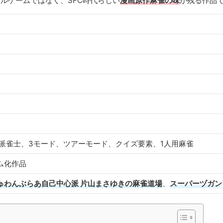
ルゲームではなく、SFC時代らしい
漫画原作麻雀の味
が残る作品
派雀士、3モード、ツアーモード、クイズ要素、1人用麻雀
ム化作品
ゅわんぶらあ自己中心派 片山まさゆきの麻雀道場
、
スーパーヅガン