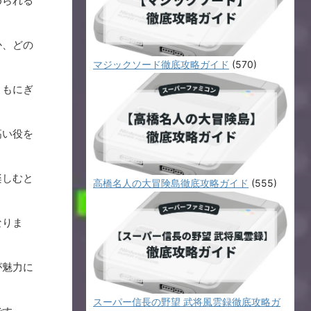
められる
か、どの
マジックソード徹底攻略ガイド
(570)
りもにぎ
高い役を
楽しむと
高橋名人の大冒険島徹底攻略ガイド
(555)
なりま
が魅力に
スーパー信長の野望 武将風雲録徹底攻略ガ