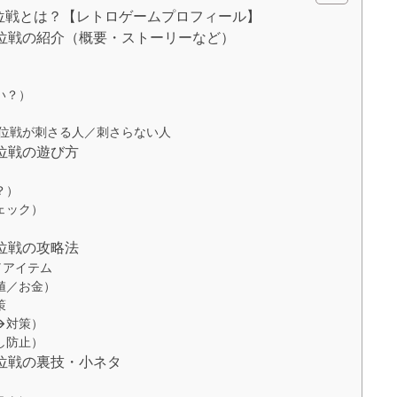
位戦とは？【レトロゲームプロフィール】
位戦の紹介（概要・ストーリーなど）
）
い？）
皇位戦が刺さる人／刺さらない人
位戦の遊び方
？）
ェック）
位戦の攻略法
／アイテム
値／お金）
策
→対策）
し防止）
位戦の裏技・小ネタ