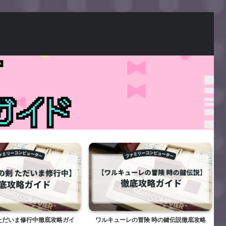
いま修行中徹底攻略ガイ
ワルキューレの冒険 時の鍵伝説徹底攻略
がん