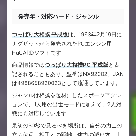
発売年・対応ハード・ジャンル
つっぱり大相撲 平成版
は、1993年2月19日に
ナグザットから発売されたPCエンジン用
HuCARDソフトです。
商品情報では
つっぱり大相撲PC 平成版
と表
記されることもあり、型番はNX92002、JAN
は4988658920023として流通しています。
ジャンルは相撲を題材にしたスポーツアクシ
ョンで、1人用の出世モードに加えて、2人対
戦にも対応しています。
最初の30秒で見るべき場所は、自分の力士の
立ち位置、相手との距離、体力の減り方、土