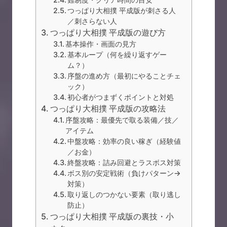
つっぱり大相撲 平成版が刺さる人
／刺さらない人
つっぱり大相撲 平成版の遊び方
基本操作・画面の見方
基本ループ（何を繰り返すゲー
ム？）
序盤の進め方（最初にやることチェ
ック）
初心者がつまずくポイントと対処
つっぱり大相撲 平成版の攻略法
序盤攻略：最優先で取る装備／技／
アイテム
中盤攻略：効率の良い稼ぎ（経験値
／お金）
終盤攻略：詰み回避とラスボス対策
ボス別の安定戦術（負けパターン→
対策）
取り返しのつかない要素（取り逃し
防止）
つっぱり大相撲 平成版の裏技・小