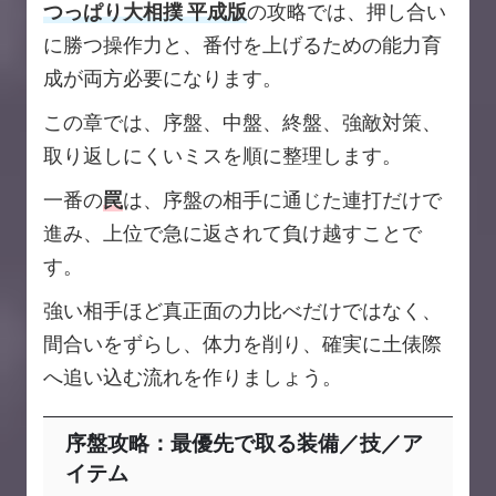
つっぱり大相撲 平成版
の攻略では、押し合い
に勝つ操作力と、番付を上げるための能力育
成が両方必要になります。
この章では、序盤、中盤、終盤、強敵対策、
取り返しにくいミスを順に整理します。
一番の
罠
は、序盤の相手に通じた連打だけで
進み、上位で急に返されて負け越すことで
す。
強い相手ほど真正面の力比べだけではなく、
間合いをずらし、体力を削り、確実に土俵際
へ追い込む流れを作りましょう。
序盤攻略：最優先で取る装備／技／ア
イテム