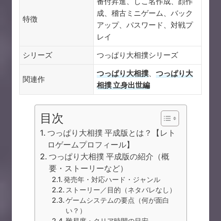
番付昇進、しこ名作成、顔作
成、稽古ミニゲーム、バック
特徴
アップ、パスワード、対戦プ
レイ
シリーズ
つっぱり大相撲シリーズ
つっぱり大相撲
、
つっぱり大
関連作
相撲 立身出世編
目次
つっぱり大相撲 平成版とは？【レト
ロゲームプロフィール】
つっぱり大相撲 平成版の紹介（概
要・ストーリーなど）
発売年・対応ハード・ジャンル
ストーリー／目的（ネタバレなし）
ゲームシステムの要点（何が面白
い？）
難易度・クリア時間の目安