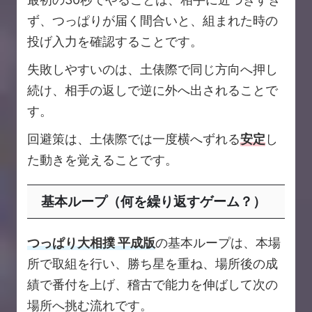
ず、つっぱりが届く間合いと、組まれた時の
投げ入力を確認することです。
失敗しやすいのは、土俵際で同じ方向へ押し
続け、相手の返しで逆に外へ出されることで
す。
回避策は、土俵際では一度横へずれる
安定
し
た動きを覚えることです。
基本ループ（何を繰り返すゲーム？）
つっぱり大相撲 平成版
の基本ループは、本場
所で取組を行い、勝ち星を重ね、場所後の成
績で番付を上げ、稽古で能力を伸ばして次の
場所へ挑む流れです。