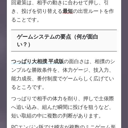
回避策は、相手の動きに合わせて押し、引
き、投げを切り替える
最短
の出世ルートを作
ることです。
ゲームシステムの要点（何が面白
い？）
つっぱり大相撲 平成版
の面白さは、相撲のシ
ンプルな勝敗条件を、体力ゲージ、技入力、
能力成長、番付制度でゲームらしく広げてい
るところです。
つっぱりで相手の体力を削り、押しで土俵際
へ追い込み、組んだ瞬間に投げを狙うなど、
短い取組の中に複数の判断があります。
PCエンジン版では稽古が複数のミニゲーム形