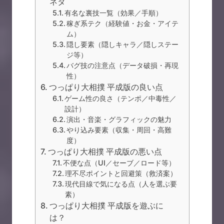
ネタ
有名な裏技一覧（効果／手順）
稼ぎ系テク（経験値・お金・アイテ
ム）
隠し要素（隠しキャラ／隠しステー
ジ等）
バグ技の注意点（データ破損・再現
性）
つっぱり大相撲 平成版の良い点
ゲーム性の良さ（テンポ／中毒性／
設計）
演出・音楽・グラフィックの魅力
やり込み要素（収集・周回・高難
度）
つっぱり大相撲 平成版の悪い点
不便な点（UI／セーブ／ロード等）
理不尽ポイントと回避策（救済案）
現代目線で気になる点（人を選ぶ要
素）
つっぱり大相撲 平成版を遊ぶに
は？