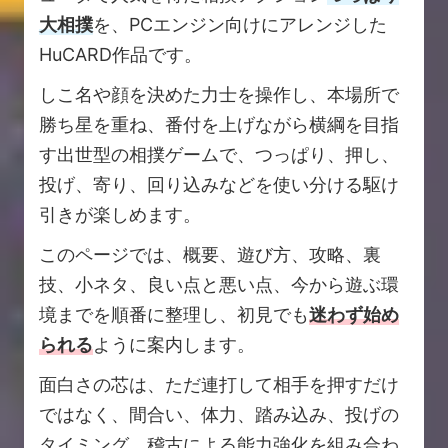
大相撲
を、PCエンジン向けにアレンジした
HuCARD作品です。
しこ名や顔を決めた力士を操作し、本場所で
勝ち星を重ね、番付を上げながら横綱を目指
す出世型の相撲ゲームで、つっぱり、押し、
投げ、寄り、回り込みなどを使い分ける駆け
引きが楽しめます。
このページでは、概要、遊び方、攻略、裏
技、小ネタ、良い点と悪い点、今から遊ぶ環
境までを順番に整理し、初見でも
迷わず始め
られる
ように案内します。
面白さの芯は、ただ連打して相手を押すだけ
ではなく、間合い、体力、踏み込み、投げの
タイミング、稽古による能力強化を組み合わ