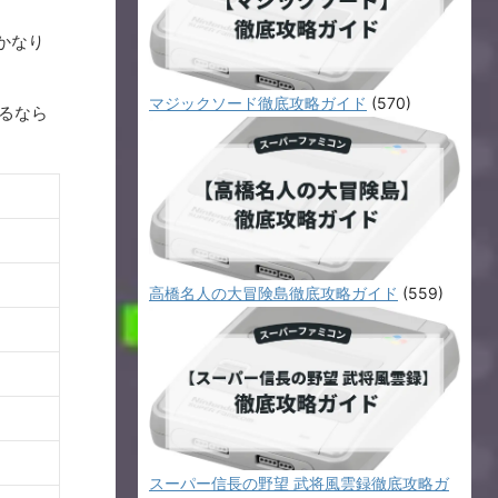
かなり
マジックソード徹底攻略ガイド
(570)
るなら
高橋名人の大冒険島徹底攻略ガイド
(559)
スーパー信長の野望 武将風雲録徹底攻略ガ