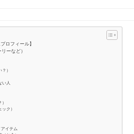
ムプロフィール】
ーリーなど）
）
い？）
ない人
？）
ェック）
／アイテム