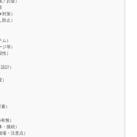
値／お金）
策
→対策）
し防止）
テム）
ージ等）
現性）
／設計）
度）
）
）
要素）
の有無）
体・接続）
相場・注意点）