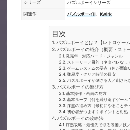
シリーズ
パズルボーイシリーズ
関連作
パズルボーイII
、
Kwirk
目次
パズルボーイとは？【レトロゲー
パズルボーイの紹介（概要・スト
発売年・対応ハード・ジャンル
ストーリー／目的（ネタバレなし
ゲームシステムの要点（何が面白
難易度・クリア時間の目安
パズルボーイが刺さる人／刺さら
パズルボーイの遊び方
基本操作・画面の見方
基本ループ（何を繰り返すゲーム
序盤の進め方（最初にやることチ
初心者がつまずくポイントと対処
パズルボーイの攻略法
序盤攻略：最優先で取る装備／技