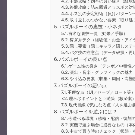
中盤攻略：効率の良い稼ぎ（経験
終盤攻略：詰み回避とラスボス対
ボス別の安定戦術（負けパターン
取り返しのつかない要素（取り逃
パズルボーイの裏技・小ネタ
有名な裏技一覧（効果／手順）
稼ぎ系テク（経験値・お金・アイ
隠し要素（隠しキャラ／隠しステ
バグ技の注意点（データ破損・再
パズルボーイの良い点
ゲーム性の良さ（テンポ／中毒性
演出・音楽・グラフィックの魅力
やり込み要素（収集・周回・高難
パズルボーイの悪い点
不便な点（UI／セーブ／ロード等
理不尽ポイントと回避策（救済案
現代目線で気になる点（人を選ぶ
パズルボーイを遊ぶには？
今遊べる環境（移植・配信・復刻
実機で遊ぶ場合に必要なもの（本
中古で買う時のチェック（状態・