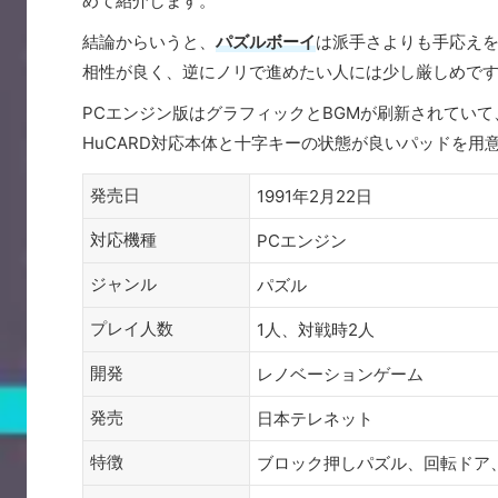
めて紹介します。
結論からいうと、
パズルボーイ
は派手さよりも手応えを
相性が良く、逆にノリで進めたい人には少し厳しめで
PCエンジン版はグラフィックとBGMが刷新されてい
HuCARD対応本体と十字キーの状態が良いパッドを用
発売日
1991年2月22日
対応機種
PCエンジン
ジャンル
パズル
プレイ人数
1人、対戦時2人
開発
レノベーションゲーム
発売
日本テレネット
特徴
ブロック押しパズル、回転ドア