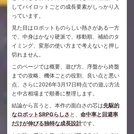
してパイロットごとの成長要素がしっかり入
っています。
見た目はロボットものらしい熱さがある一方
で、中身はかなり硬派で、移動順、補給のタ
イミング、変形の使い方まで考えないと押し
切れません。
このページでは概要、遊び方、序盤から終盤
までの攻略、機体ごとの役割、良い点と悪い
点、さらに2026年3月17日時点での遊ぶ方法
と中古相場まで順番に整理します。
結論から言うと、本作の面白さの芯は
先駆的
なロボットSRPGらしさ
と、
命中率と回避率
だけが伸びる独特な成長設計
です。