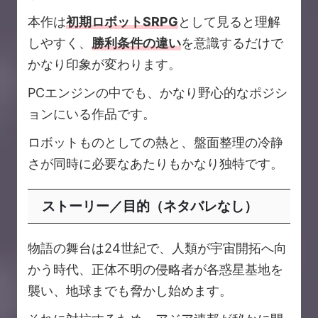
本作は
初期ロボットSRPG
として見ると理解
しやすく、
勝利条件の違い
を意識するだけで
かなり印象が変わります。
PCエンジンの中でも、かなり野心的なポジシ
ョンにいる作品です。
ロボットものとしての熱と、盤面整理の冷静
さが同時に必要なあたりもかなり独特です。
ストーリー／目的（ネタバレなし）
物語の舞台は24世紀で、人類が宇宙開拓へ向
かう時代、正体不明の侵略者が各惑星基地を
襲い、地球までも脅かし始めます。