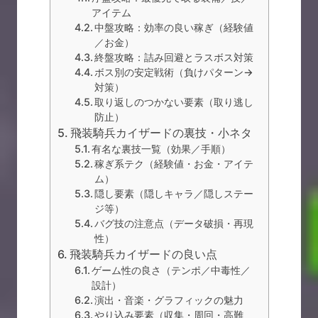
アイテム
中盤攻略：効率の良い稼ぎ（経験値
／お金）
終盤攻略：詰み回避とラスボス対策
ボス別の安定戦術（負けパターン→
対策）
取り返しのつかない要素（取り逃し
防止）
飛装騎兵カイザードの裏技・小ネタ
有名な裏技一覧（効果／手順）
稼ぎ系テク（経験値・お金・アイテ
ム）
隠し要素（隠しキャラ／隠しステー
ジ等）
バグ技の注意点（データ破損・再現
性）
飛装騎兵カイザードの良い点
ゲーム性の良さ（テンポ／中毒性／
設計）
演出・音楽・グラフィックの魅力
やり込み要素（収集・周回・高難