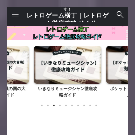
レトロゲームを語れる＋今すぐ遊べるサイトで
す！
レトロゲーム横丁｜レトロゲ
ーム徹底攻略ガイド
不思議の国の大
いきなりミュージシャン徹底攻
ポケットザウ
略ガイド
略ガイド
底