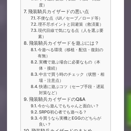
度）
飛装騎兵カイザードの悪い点
不便な点（UI／セーブ／ロード等）
理不尽ポイントと回避策（救済案）
現代目線で気になる点（人を選ぶ要
素）
飛装騎兵カイザードを遊ぶには？
今遊べる環境（移植・配信・復刻の
有無）
実機で遊ぶ場合に必要なもの（本
体・接続）
中古で買う時のチェック（状態・相
場・注意点）
快適に遊ぶコツ（セーブ手段・遅延
対策など）
飛装騎兵カイザードのQ&A
今から遊んでもちゃんと面白い？
SRPG初心者でも遊べる？
今買うなら実機とEGGのどちらが
良い？
飛装騎兵カイザードのまとめ