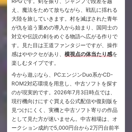
RPGです。剣を振り、ジャンプで段差を越
え、魔法をためて放ちながら、戦乱に揺れる
大陸を旅していきます。村を滅ぼされた青年
が仇を追う重めの導入から始まり、国同士の
対立や伝説の剣をめぐる物語へ広がる作りで
す。見た目は王道ファンタジーですが、操作
感はややクセがあり、
横視点の体当たり感
を
楽しむタイプです。
今から遊ぶなら、PCエンジンDuo系かCD-
ROM2対応環境を用意し、中古ソフトを探す
のが現実的です。2026年7月3日時点では、
現行機向けにすぐ買える公式配信や復刻版を
見つけにくく、実機と中古ソフト寄りの作品
として見た方が迷いません。中古相場は、オ
ークション成約で5,000円台から2万円台前半