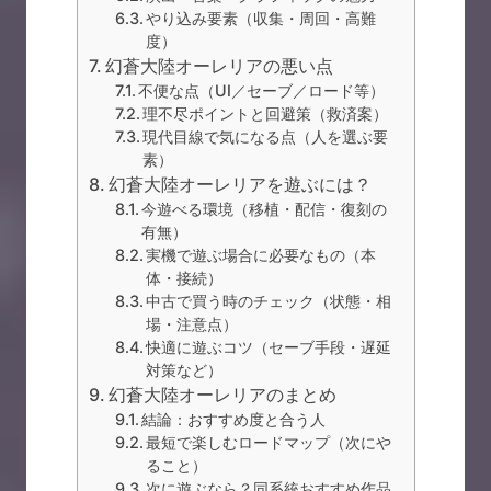
やり込み要素（収集・周回・高難
度）
幻蒼大陸オーレリアの悪い点
不便な点（UI／セーブ／ロード等）
理不尽ポイントと回避策（救済案）
現代目線で気になる点（人を選ぶ要
素）
幻蒼大陸オーレリアを遊ぶには？
今遊べる環境（移植・配信・復刻の
有無）
実機で遊ぶ場合に必要なもの（本
体・接続）
中古で買う時のチェック（状態・相
場・注意点）
快適に遊ぶコツ（セーブ手段・遅延
対策など）
幻蒼大陸オーレリアのまとめ
結論：おすすめ度と合う人
最短で楽しむロードマップ（次にや
ること）
次に遊ぶなら？同系統おすすめ作品