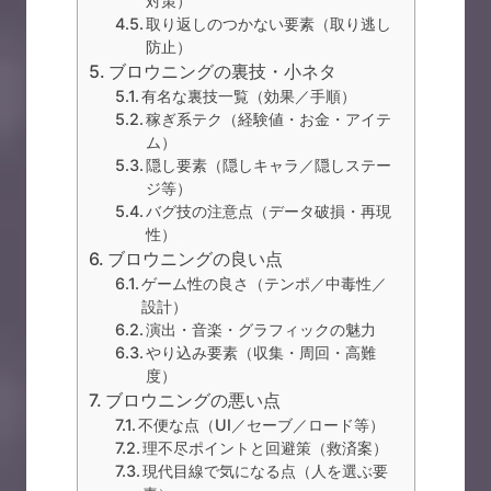
対策）
取り返しのつかない要素（取り逃し
防止）
ブロウニングの裏技・小ネタ
有名な裏技一覧（効果／手順）
稼ぎ系テク（経験値・お金・アイテ
ム）
隠し要素（隠しキャラ／隠しステー
ジ等）
バグ技の注意点（データ破損・再現
性）
ブロウニングの良い点
ゲーム性の良さ（テンポ／中毒性／
設計）
演出・音楽・グラフィックの魅力
やり込み要素（収集・周回・高難
度）
ブロウニングの悪い点
不便な点（UI／セーブ／ロード等）
理不尽ポイントと回避策（救済案）
現代目線で気になる点（人を選ぶ要