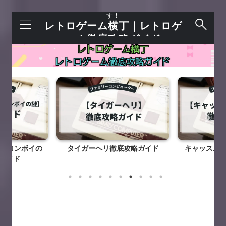
レトロゲームを語れる＋今すぐ遊べるサイトで
す！
レトロゲーム横丁｜レトロゲ
ーム徹底攻略ガイド
ー コンボイの
タイガーヘリ徹底攻略ガイド
キャッスル
ガイド