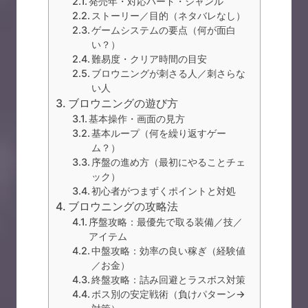
発売年・対応ハード・ジャンル
ストーリー／目的（ネタバレなし）
ゲームシステムの要点（何が面白
い？）
難易度・クリア時間の目安
ブロウニングが刺さる人／刺さらな
い人
ブロウニングの遊び方
基本操作・画面の見方
基本ループ（何を繰り返すゲー
ム？）
序盤の進め方（最初にやることチェ
ック）
初心者がつまずくポイントと対処
ブロウニングの攻略法
序盤攻略：最優先で取る装備／技／
アイテム
中盤攻略：効率の良い稼ぎ（経験値
／お金）
終盤攻略：詰み回避とラスボス対策
ボス別の安定戦術（負けパターン→