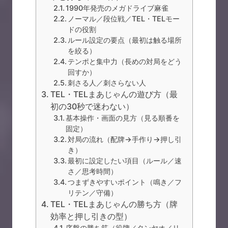
1990年発売のメガドライブ麻雀
ノーマル／段位戦／TEL・TELモー
ドの役割
ルール設定の要点（最初は触る場所
を絞る）
テンポと集中力（長めの対局をどう
回すか）
刺さる人／刺さらない人
TEL・TELまあじゃんの遊び方（最
初の30秒で迷わない）
基本操作・画面の見方（見る順番を
固定）
対局の流れ（配牌→手作り→押し引
き）
最初に設定したい項目（ルール／速
さ／思考時間）
つまずきやすいポイント（鳴き／フ
リテン／守備）
TEL・TELまあじゃんの勝ち方（牌
効率と押し引きの型）
序盤の勝ち筋（役牌／タンヤオ／リ