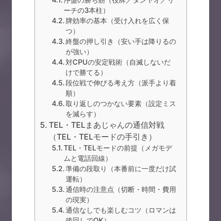
ーチの3本柱）
牌効率の基本（受け入れを広く保
つ）
終盤の押し引き（安い手は降りるの
が強い）
対CPUの安定戦術（自滅しないだ
けで勝てる）
段位戦で伸びる考え方（派手より着
順）
取り返しのつかない要素（設定ミス
を減らす）
TEL・TELまあじゃんの通信対戦
（TEL・TELモードの手引き）
TEL・TELモードの前提（メガモデ
ムと電話回線）
準備の段取り（本番前に一度だけ試
運転）
通信時の注意点（切断・時間・費用
の現実）
通信なしでも楽しむコツ（ロマンは
後回しでOK）