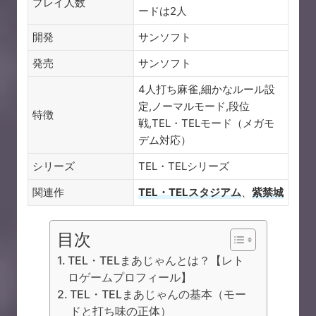
プレイ人数
ードは2人
開発
サンソフト
発売
サンソフト
4人打ち麻雀,細かなルール設
定,ノーマルモード,段位
特徴
戦,TEL・TELモード（メガモ
デム対応）
シリーズ
TEL・TELシリーズ
関連作
TEL・TELスタジアム
、
紫禁城
目次
TEL・TELまあじゃんとは？【レト
ロゲームプロフィール】
TEL・TELまあじゃんの基本（モー
ドと打ち味の正体）