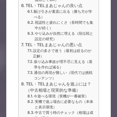
TEL・TELまあじゃんの良い点
駆け引きが素直に出る（勝ち方が学
べる）
視認性と疲れにくさ（長時間でも集
中が続く）
やり込みが自然に増える（段位戦と
設定の研究）
TEL・TELまあじゃんの悪い点
設定の多さで迷う（最初は絞るのが
正解）
振り込み事故が理不尽に見える（基
準を作れば減る）
通信の再現が難しい（現代では挑戦
コンテンツ）
TEL・TELまあじゃんを遊ぶには？
（中古相場と現実的な準備）
今遊べる環境（実機が一番確実）
実機で遊ぶ場合に必要なもの（本体
と表示環境）
中古で買う時のチェック（相場は成