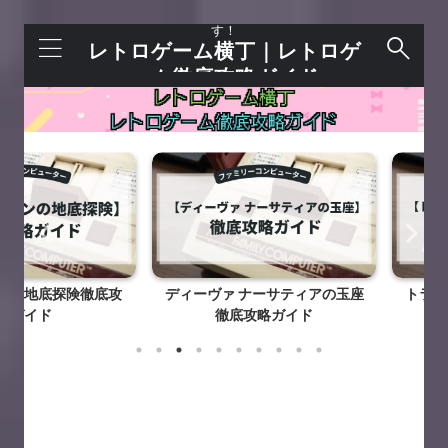
レトロゲームを語れる＋今すぐ遊べるサイトで
す！
レトロゲーム横丁｜レトロゲ
ーム徹底攻略ガイド
底探険徹底攻
ディーヴァ ナーサティアの玉座
トランスフォ
ド
徹底攻略ガイド
謎徹