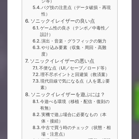
ジ等）
バグ技の注意点（データ破損・再現
性）
ソニックイレイザーの良い点
ゲーム性の良さ（テンポ／中毒性／
設計）
演出・音楽・グラフィックの魅力
やり込み要素（収集・周回・高難
度）
ソニックイレイザーの悪い点
不便な点（UI／セーブ／ロード等）
理不尽ポイントと回避策（救済案）
現代目線で気になる点（人を選ぶ要
素）
ソニックイレイザーを遊ぶには？
今遊べる環境（移植・配信・復刻の
有無）
実機で遊ぶ場合に必要なもの（本
体・接続）
中古で買う時のチェック（状態・相
場・注意点）