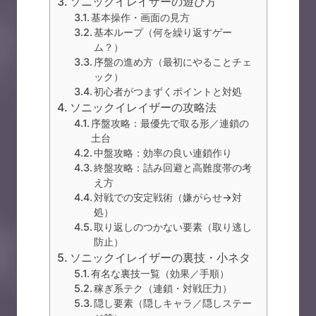
ソニックイレイザーの遊び方
基本操作・画面の見方
基本ループ（何を繰り返すゲー
ム？）
序盤の進め方（最初にやることチェ
ック）
初心者がつまずくポイントと対処
ソニックイレイザーの攻略法
序盤攻略：最優先で取る形／連鎖の
土台
中盤攻略：効率の良い連鎖作り
終盤攻略：詰み回避と高難度帯の考
え方
対戦での安定戦術（嫌がらせ→対
処）
取り返しのつかない要素（取り逃し
防止）
ソニックイレイザーの裏技・小ネタ
有名な裏技一覧（効果／手順）
稼ぎ系テク（連鎖・対戦圧力）
隠し要素（隠しキャラ／隠しステー