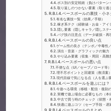
ボス別の安定戦術（負けパターン
取り返しのつかない要素（取り逃
R.B.I.4.ベースボールの裏技・小ネ
有名な裏技一覧（効果／手順）
稼ぎ系テク（経験値・お金・アイ
隠し要素（隠しキャラ／隠しステ
バグ技の注意点（データ破損・再
R.B.I.4.ベースボールの良い点
ゲーム性の良さ（テンポ／中毒性
演出・音楽・グラフィックの魅力
やり込み要素（収集・周回・高難
R.B.I.4.ベースボールの悪い点
不便な点（UI／セーブ／ロード等
理不尽ポイントと回避策（救済案
現代目線で気になる点（人を選ぶ
R.B.I.4.ベースボールを遊ぶには？
今遊べる環境（移植・配信・復刻
実機で遊ぶ場合に必要なもの（本
中古で買う時のチェック（状態・
快適に遊ぶコツ（セーブ手段・遅
R.B.I.4.ベースボールのまとめ