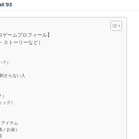
ll '93
レトロゲームプロフィール】
概要・ストーリーなど）
）
い？）
人／刺さらない人
？）
ェック）
／アイテム
値／お金）
策