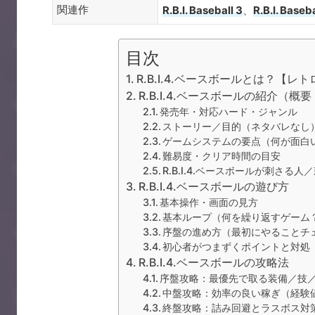
関連作
R.B.I. Baseball 3
、
R.B.I. Baseba
目次
R.B.I.4.ベースボールとは？【
R.B.I.4.ベースボールの紹介（
発売年・対応ハード・ジャンル
ストーリー／目的（ネタバレなし
ゲームシステムの要点（何が面白
難易度・クリア時間の目安
R.B.I.4.ベースボールが刺さる
R.B.I.4.ベースボールの遊び方
基本操作・画面の見方
基本ループ（何を繰り返すゲーム
序盤の進め方（最初にやることチ
初心者がつまずくポイントと対処
R.B.I.4.ベースボールの攻略法
序盤攻略：最優先で取る装備／技
中盤攻略：効率の良い稼ぎ（経験
終盤攻略：詰み回避とラスボス対