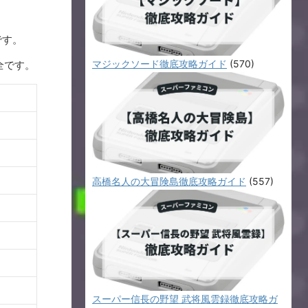
です。
マジックソード徹底攻略ガイド
(570)
全です。
高橋名人の大冒険島徹底攻略ガイド
(557)
スーパー信長の野望 武将風雲録徹底攻略ガ