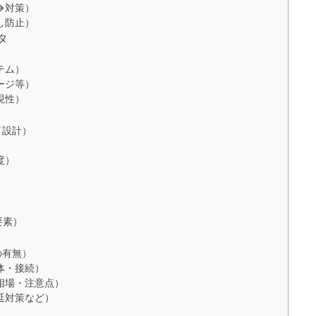
→対策）
し防止）
タ
テム）
ージ等）
現性）
／設計）
度）
）
）
要素）
の有無）
体・接続）
相場・注意点）
延対策など）