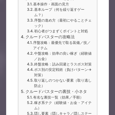
基本操作・画面の見方
基本ループ（何を繰り返すゲー
ム？）
序盤の進め方（最初にやることチェ
ック）
初心者がつまずくポイントと対処
クルードバスターの攻略法
序盤攻略：最優先で取る装備／技／
アイテム
中盤攻略：効率の良い稼ぎ（経験値
／お金）
終盤攻略：詰み回避とラスボス対策
ボス別の安定戦術（負けパターン→
対策）
取り返しのつかない要素（取り逃し
防止）
クルードバスターの裏技・小ネタ
有名な裏技一覧（効果／手順）
稼ぎ系テク（経験値・お金・アイテ
ム）
隠し要素（隠しキャラ／隠しステー