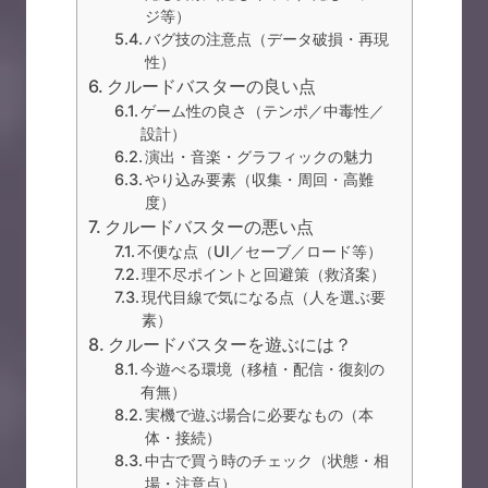
ジ等）
バグ技の注意点（データ破損・再現
性）
クルードバスターの良い点
ゲーム性の良さ（テンポ／中毒性／
設計）
演出・音楽・グラフィックの魅力
やり込み要素（収集・周回・高難
度）
クルードバスターの悪い点
不便な点（UI／セーブ／ロード等）
理不尽ポイントと回避策（救済案）
現代目線で気になる点（人を選ぶ要
素）
クルードバスターを遊ぶには？
今遊べる環境（移植・配信・復刻の
有無）
実機で遊ぶ場合に必要なもの（本
体・接続）
中古で買う時のチェック（状態・相
場・注意点）