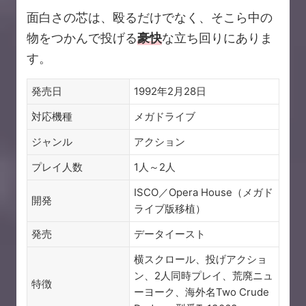
面白さの芯は、殴るだけでなく、そこら中の
物をつかんで投げる
豪快
な立ち回りにありま
す。
発売日
1992年2月28日
対応機種
メガドライブ
ジャンル
アクション
プレイ人数
1人～2人
ISCO／Opera House（メガド
開発
ライブ版移植）
発売
データイースト
横スクロール、投げアクショ
ン、2人同時プレイ、荒廃ニュ
特徴
ーヨーク、海外名Two Crude