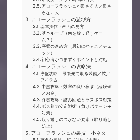
アローフラッシュが刺さる人／刺さ
らない人
アローフラッシュの遊び方
基本操作・画面の見方
基本ループ（何を繰り返すゲー
ム？）
序盤の進め方（最初にやることチェ
ック）
初心者がつまずくポイントと対処
アローフラッシュの攻略法
序盤攻略：最優先で取る装備／技／
アイテム
中盤攻略：効率の良い稼ぎ（経験値
／お金）
終盤攻略：詰み回避とラスボス対策
ボス別の安定戦術（負けパターン→
対策）
取り返しのつかない要素（取り逃し
防止）
アローフラッシュの裏技・小ネタ
有名な裏技一覧（効果／手順）