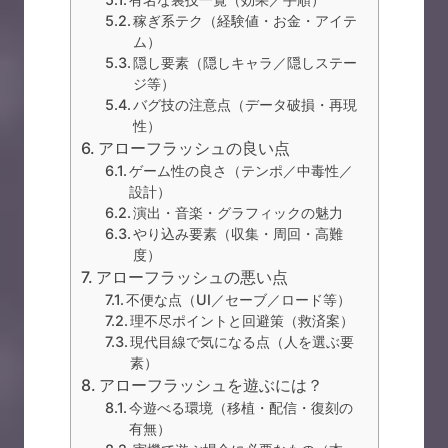
稼ぎ系テク（経験値・お金・アイテ
ム）
隠し要素（隠しキャラ／隠しステー
ジ等）
バグ技の注意点（データ破損・再現
性）
アローフラッシュの良い点
ゲーム性の良さ（テンポ／中毒性／
設計）
演出・音楽・グラフィックの魅力
やり込み要素（収集・周回・高難
度）
アローフラッシュの悪い点
不便な点（UI／セーブ／ロード等）
理不尽ポイントと回避策（救済案）
現代目線で気になる点（人を選ぶ要
素）
アローフラッシュを遊ぶには？
今遊べる環境（移植・配信・復刻の
有無）