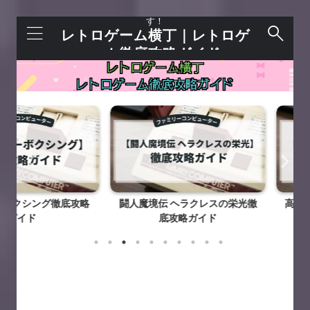
レトロゲームを語れる＋今すぐ遊べるサイトで
す！
レトロゲーム横丁｜レトロゲ
ーム徹底攻略ガイド
ング徹底攻略
闘人魔境伝 ヘラクレスの栄光徹
高橋名人のB
ド
底攻略ガイド
攻