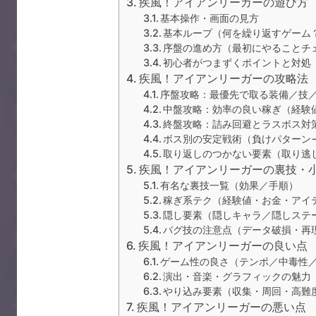
疾風！アイアンリーガーの遊び方
基本操作・画面の見方
基本ループ（何を繰り返すゲーム
序盤の進め方（最初にやることチ
初心者がつまずくポイントと対処
疾風！アイアンリーガーの攻略法
序盤攻略：最優先で取る装備／技
中盤攻略：効率の良い稼ぎ（経験
終盤攻略：詰み回避とラスボス対
ボス別の安定戦術（負けパターン
取り返しのつかない要素（取り逃
疾風！アイアンリーガーの裏技・
有名な裏技一覧（効果／手順）
稼ぎ系テク（経験値・お金・アイ
隠し要素（隠しキャラ／隠しステ
バグ技の注意点（データ破損・再
疾風！アイアンリーガーの良い点
ゲーム性の良さ（テンポ／中毒性
演出・音楽・グラフィックの魅力
やり込み要素（収集・周回・高難
疾風！アイアンリーガーの悪い点