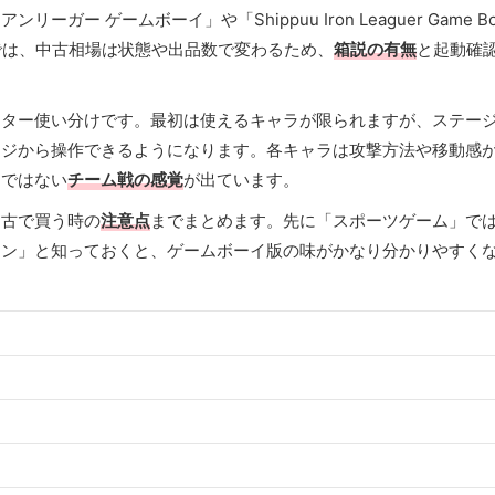
 ゲームボーイ」や「Shippuu Iron Leaguer Game B
点では、中古相場は状態や出品数で変わるため、
箱説の有無
と起動確
クター使い分けです。最初は使えるキャラが限られますが、ステー
ージから操作できるようになります。各キャラは攻撃方法や移動感
けではない
チーム戦の感覚
が出ています。
中古で買う時の
注意点
までまとめます。先に「スポーツゲーム」で
ョン」と知っておくと、ゲームボーイ版の味がかなり分かりやすく