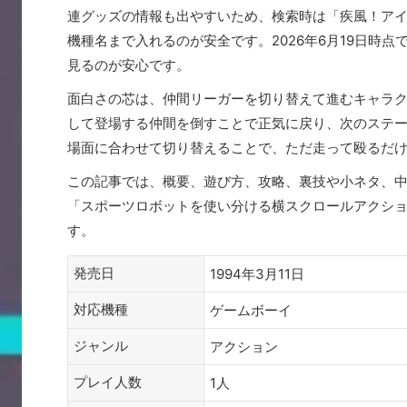
連グッズの情報も出やすいため、検索時は「疾風！アイアンリーガー
機種名まで入れるのが安全です。2026年6月19日時
見るのが安心です。
面白さの芯は、仲間リーガーを切り替えて進むキャラ
して登場する仲間を倒すことで正気に戻り、次のステ
場面に合わせて切り替えることで、ただ走って殴るだ
この記事では、概要、遊び方、攻略、裏技や小ネタ、
「スポーツロボットを使い分ける横スクロールアクシ
す。
発売日
1994年3月11日
対応機種
ゲームボーイ
ジャンル
アクション
プレイ人数
1人