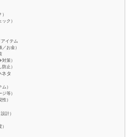
？）
ェック）
／アイテム
値／お金）
策
→対策）
し防止）
小ネタ
テム）
ージ等）
現性）
／設計）
度）