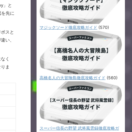
oy」と
認を先に
マジックソード徹底攻略ガイド
(570)
ジボスと
が違い、
はなく
なりま
高橋名人の大冒険島徹底攻略ガイド
(560)
スーパー信長の野望 武将風雲録徹底攻略ガ