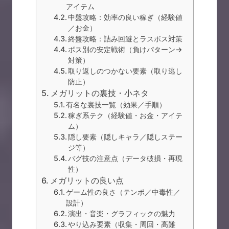
アイテム
中盤攻略：効率の良い稼ぎ（経験値
／お金）
終盤攻略：詰み回避とラスボス対策
ボス別の安定戦術（負けパターン→
対策）
取り返しのつかない要素（取り逃し
防止）
メガリットの裏技・小ネタ
有名な裏技一覧（効果／手順）
稼ぎ系テク（経験値・お金・アイテ
ム）
隠し要素（隠しキャラ／隠しステー
ジ等）
バグ技の注意点（データ破損・再現
性）
メガリットの良い点
ゲーム性の良さ（テンポ／中毒性／
設計）
演出・音楽・グラフィックの魅力
やり込み要素（収集・周回・高難