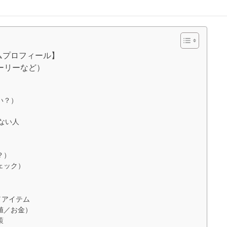
ムプロフィール】
ーリーなど）
）
い？）
らない人
？）
ェック）
／アイテム
値／お金）
策