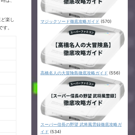
う時は、
ほど楽し
マジックソード徹底攻略ガイド
(570)
です。
高橋名人の大冒険島徹底攻略ガイド
(556)
スーパー信長の野望 武将風雲録徹底攻略ガ
イド
(534)