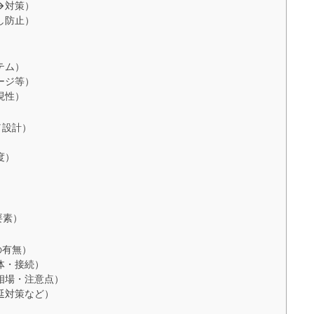
→対策）
し防止）
テム）
ージ等）
現性）
／設計）
度）
）
）
要素）
の有無）
体・接続）
相場・注意点）
延対策など）