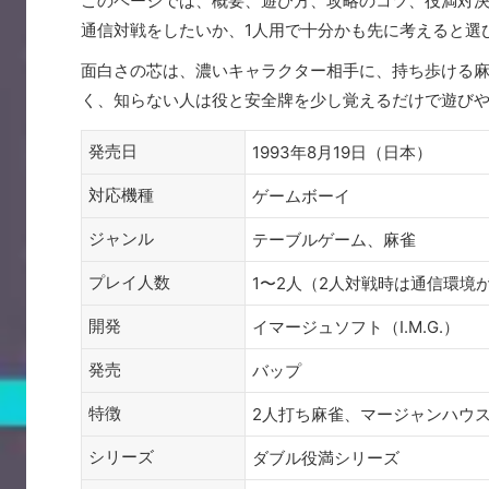
このページでは、概要、遊び方、攻略のコツ、役満対
通信対戦をしたいか、1人用で十分かも先に考えると選
面白さの芯は、濃いキャラクター相手に、持ち歩ける
く、知らない人は役と安全牌を少し覚えるだけで遊びや
発売日
1993年8月19日（日本）
対応機種
ゲームボーイ
ジャンル
テーブルゲーム、麻雀
プレイ人数
1〜2人（2人対戦時は通信環境
開発
イマージュソフト（I.M.G.）
発売
バップ
特徴
2人打ち麻雀、マージャンハウ
シリーズ
ダブル役満シリーズ