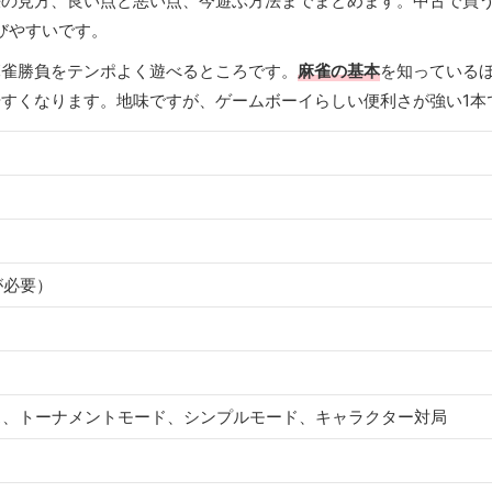
決の見方、良い点と悪い点、今遊ぶ方法までまとめます。中古で買
びやすいです。
麻雀勝負をテンポよく遊べるところです。
麻雀の基本
を知っている
すくなります。地味ですが、ゲームボーイらしい便利さが強い1本
が必要）
ス、トーナメントモード、シンプルモード、キャラクター対局