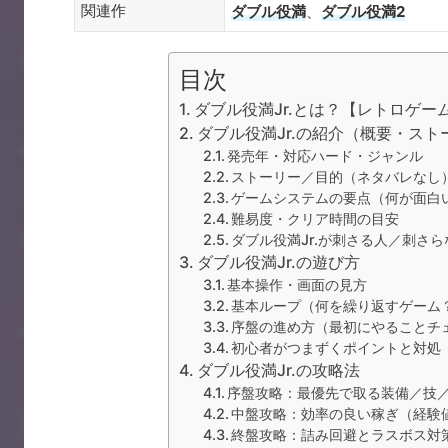
関連作
ダブル役満
、
ダブル役満2
目次
ダブル役満Jr.とは？【レトロゲー
ダブル役満Jr.の紹介（概要・スト
発売年・対応ハード・ジャンル
ストーリー／目的（ネタバレなし
ゲームシステムの要点（何が面白
難易度・クリア時間の目安
ダブル役満Jr.が刺さる人／刺さ
ダブル役満Jr.の遊び方
基本操作・画面の見方
基本ループ（何を繰り返すゲーム
序盤の進め方（最初にやることチ
初心者がつまずくポイントと対処
ダブル役満Jr.の攻略法
序盤攻略：最優先で取る装備／技
中盤攻略：効率の良い稼ぎ（経験
終盤攻略：詰み回避とラスボス対