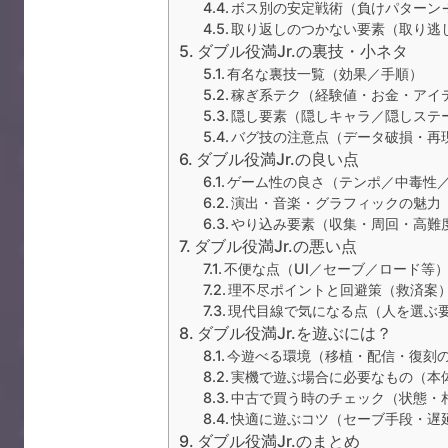
ボス別の安定戦術（負けパターン
取り返しのつかない要素（取り逃
ダブル役満Jr.の裏技・小ネタ
有名な裏技一覧（効果／手順）
稼ぎ系テク（経験値・お金・アイ
隠し要素（隠しキャラ／隠しステ
バグ技の注意点（データ破損・再
ダブル役満Jr.の良い点
ゲーム性の良さ（テンポ／中毒性
演出・音楽・グラフィックの魅力
やり込み要素（収集・周回・高難
ダブル役満Jr.の悪い点
不便な点（UI／セーブ／ロード等
理不尽ポイントと回避策（救済案
現代目線で気になる点（人を選ぶ
ダブル役満Jr.を遊ぶには？
今遊べる環境（移植・配信・復刻
実機で遊ぶ場合に必要なもの（本
中古で買う時のチェック（状態・
快適に遊ぶコツ（セーブ手段・遅
ダブル役満Jr.のまとめ