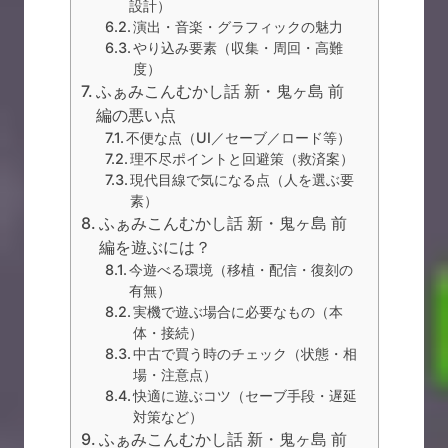
設計）
演出・音楽・グラフィックの魅力
やり込み要素（収集・周回・高難
度）
ふぁみこんむかし話 新・鬼ヶ島 前
編の悪い点
不便な点（UI／セーブ／ロード等）
理不尽ポイントと回避策（救済案）
現代目線で気になる点（人を選ぶ要
素）
ふぁみこんむかし話 新・鬼ヶ島 前
編を遊ぶには？
今遊べる環境（移植・配信・復刻の
有無）
実機で遊ぶ場合に必要なもの（本
体・接続）
中古で買う時のチェック（状態・相
場・注意点）
快適に遊ぶコツ（セーブ手段・遅延
対策など）
ふぁみこんむかし話 新・鬼ヶ島 前