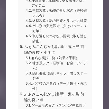
序盤攻略：最優先で取る装備／技／
アイテム
中盤攻略：効率の良い稼ぎ（経験値
／お金）
終盤攻略：詰み回避とラスボス対策
ボス別の安定戦術（負けパターン→
対策）
取り返しのつかない要素（取り逃し
防止）
ふぁみこんむかし話 新・鬼ヶ島 前
編の裏技・小ネタ
有名な裏技一覧（効果／手順）
稼ぎ系テク（経験値・お金・アイテ
ム）
隠し要素（隠しキャラ／隠しステー
ジ等）
バグ技の注意点（データ破損・再現
性）
ふぁみこんむかし話 新・鬼ヶ島 前
編の良い点
ゲーム性の良さ（テンポ／中毒性／