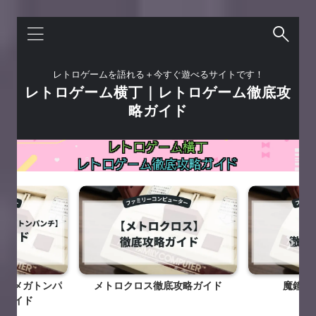
レトロゲームを語れる＋今すぐ遊べるサイトです！
レトロゲーム横丁｜レトロゲーム徹底攻
略ガイド
りのメガトンパ
メトロクロス徹底攻略ガイド
魔鐘徹
略ガイド