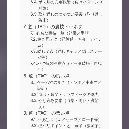
ボス別の安定戦術（負けパターン→
対策）
取り返しのつかない要素（取り逃し
防止）
道（TAO）の裏技・小ネタ
有名な裏技一覧（効果／手順）
稼ぎ系テク（経験値・お金・アイテ
ム）
隠し要素（隠しキャラ／隠しステー
ジ等）
バグ技の注意点（データ破損・再現
性）
道（TAO）の良い点
ゲーム性の良さ（テンポ／中毒性／
設計）
演出・音楽・グラフィックの魅力
やり込み要素（収集・周回・高難
度）
道（TAO）の悪い点
不便な点（UI／セーブ／ロード等）
理不尽ポイントと回避策（救済案）