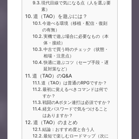
現代目線で気になる点（人を選ぶ要
素）
道（TAO）を遊ぶには？
今遊べる環境（移植・配信・復刻
の有無）
実機で遊ぶ場合に必要なもの（本
体・接続）
中古で買う時のチェック（状態・
相場・注意点）
快適に遊ぶコツ（セーブ手段・遅
延対策など）
道（TAO）のQ&A
道（TAO）は普通のRPGですか？
最初に覚えるべきコマンドは何で
すか？
戦闘のAボタン連打は必須ですか？
経文パスワードで気をつけること
はありますか？
道（TAO）のまとめ
結論：おすすめ度と合う人
最短で楽しむロードマップ（次に