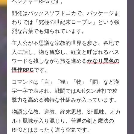
ベンチャーRPGです。
開発はパックスソフトニカで、パッケージま
わりでは「究極の世紀末ロープレ」という強
烈な言葉でも知られています。
主人公が不思議な宗教的世界を歩き、各地で
人に話し、物を観察し、経文と呼ばれるパス
ワードを残しながら旅を進める
かなり異色の
怪作RPG
です。
コマンドは「言」「観」「物」「闘」など漢
字一字で表され、戦闘ではAボタン連打で攻
撃力を高める独特な仕組みが入っています。
物語は仏教、道教、終末思想、SF風味、オカ
ルト風味が入り混じり、普通の剣と魔法の
RPGとはまったく違う空気です。