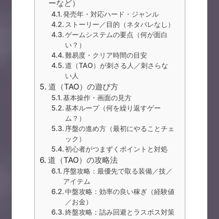
ーなど）
発売年・対応ハード・ジャンル
ストーリー／目的（ネタバレなし）
ゲームシステムの要点（何が面白
い？）
難易度・クリア時間の目安
道（TAO）が刺さる人／刺さらな
い人
道（TAO）の遊び方
基本操作・画面の見方
基本ループ（何を繰り返すゲー
ム？）
序盤の進め方（最初にやることチェ
ック）
初心者がつまずくポイントと対処
道（TAO）の攻略法
序盤攻略：最優先で取る装備／技／
アイテム
中盤攻略：効率の良い稼ぎ（経験値
／お金）
終盤攻略：詰み回避とラスボス対策