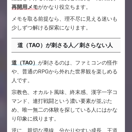
再開用メモ
がかなり役立ちます。
メモを取る前提なら、理不尽に見える迷いも
少しずつ解ける探索になります。
道（TAO）が刺さる人／刺さらない人
道（TAO）
が刺さるのは、ファミコンの怪作
や、普通のRPGから外れた世界観を楽しめる
人です。
宗教色、オカルト風味、終末感、漢字一字コ
マンド、連打戦闘という濃い要素が並ぶた
め、唯一無二の体験を探している人にはかな
り印象に残ります。
逆に、親切な導線、分かりやすい成長、王道