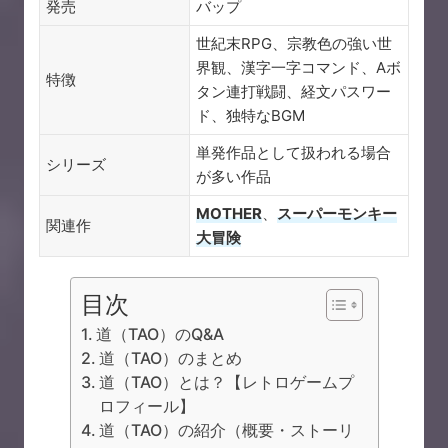
発売
バップ
世紀末RPG、宗教色の強い世
界観、漢字一字コマンド、Aボ
特徴
タン連打戦闘、経文パスワー
ド、独特なBGM
単発作品として扱われる場合
シリーズ
が多い作品
MOTHER
、
スーパーモンキー
関連作
大冒険
目次
道（TAO）のQ&A
道（TAO）のまとめ
道（TAO）とは？【レトロゲームプ
ロフィール】
道（TAO）の紹介（概要・ストーリ