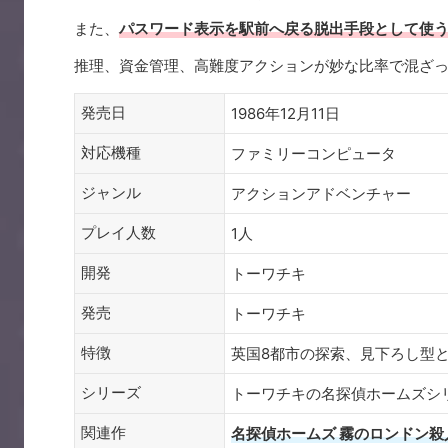
また、
パスワード表示を駅前へ戻る脱出手段として使
推理、資金管理、高難度アクションが妙な比率で混ざっ
発売日
1986年12月11日
対応機種
ファミリーコンピュータ
ジャンル
アクションアドベンチャー
プレイ人数
1人
開発
トーワチキ
発売
トーワチキ
特徴
英国8都市の探索、見下ろし型と
シリーズ
トーワチキの名探偵ホームズシ
関連作
名探偵ホームズ 霧のロンドン殺