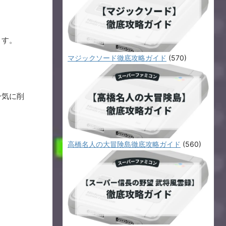
ます。
マジックソード徹底攻略ガイド
(570)
一気に削
高橋名人の大冒険島徹底攻略ガイド
(560)
。