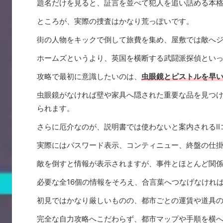
題名だけを見ると、証言を並べて犯人を追い詰める本
ところが、実際の捜査はかなり荒っぽいです。
街の人物をキックで倒して旅費を集め、屋敷では敵へ
ホームズというより、英国を横断する武闘派探偵とい
攻略で最初に意識したいのは、
虫眼鏡とピストルを早
虫眼鏡がなければ壁や家具へ隠された重要な品を見つ
られます。
さらに厄介なのが、説明書では使わないと案内されるI
実際にはパスワード表示、コンティニュー、終盤の仕
敵を倒すと情報が表示されますが、事件とほとんど関
必要な全16個の情報をそろえ、合言葉へつなげなけれ
初見ではかなり厳しいものの、都市ごとの運賃や道具
完全な自力攻略へこだわらず、都市マップや手順を横