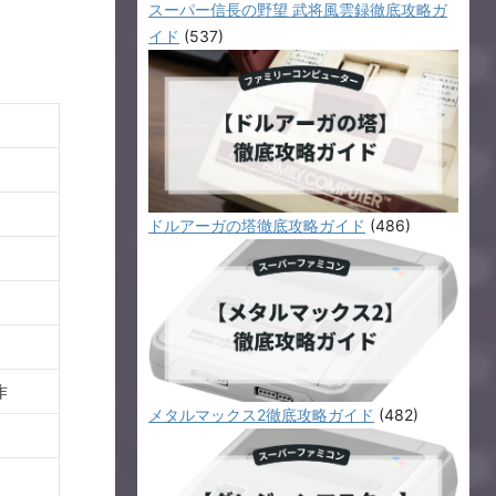
スーパー信長の野望 武将風雲録徹底攻略ガ
イド
(537)
ドルアーガの塔徹底攻略ガイド
(486)
作
メタルマックス2徹底攻略ガイド
(482)