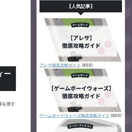
【人気記事】
アレサ徹底攻略ガイド
(855)
ィー
嬢を捜す
ゲームボーイウォーズ徹底攻略ガイド
(805)