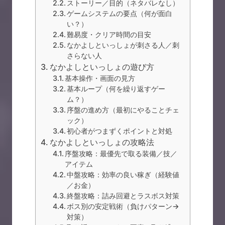
ストーリー／目的（ネタバレなし）
ゲームシステムの要点（何が面白
い？）
難易度・クリア時間の目安
なかよしといっしょが刺さる人／刺
さらない人
なかよしといっしょの遊び方
基本操作・画面の見方
基本ループ（何を繰り返すゲー
ム？）
序盤の進め方（最初にやることチェ
ック）
初心者がつまずくポイントと対処
なかよしといっしょの攻略法
序盤攻略：最優先で取る装備／技／
アイテム
中盤攻略：効率の良い稼ぎ（経験値
／お金）
終盤攻略：詰み回避とラスボス対策
ボス別の安定戦術（負けパターン→
対策）