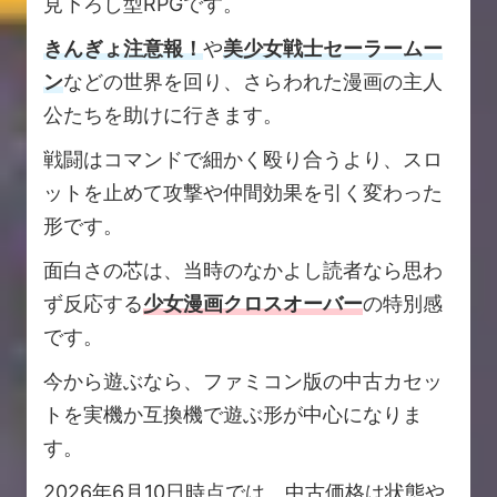
見下ろし型RPGです。
きんぎょ注意報！
や
美少女戦士セーラームー
ン
などの世界を回り、さらわれた漫画の主人
公たちを助けに行きます。
戦闘はコマンドで細かく殴り合うより、スロ
ットを止めて攻撃や仲間効果を引く変わった
形です。
面白さの芯は、当時のなかよし読者なら思わ
ず反応する
少女漫画クロスオーバー
の特別感
です。
今から遊ぶなら、ファミコン版の中古カセッ
トを実機か互換機で遊ぶ形が中心になりま
す。
2026年6月10日時点では、中古価格は状態や