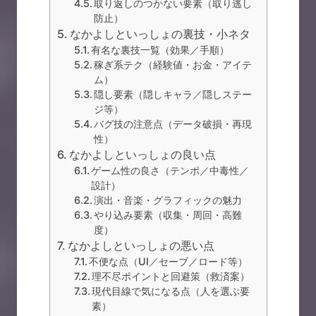
取り返しのつかない要素（取り逃し
防止）
なかよしといっしょの裏技・小ネタ
有名な裏技一覧（効果／手順）
稼ぎ系テク（経験値・お金・アイテ
ム）
隠し要素（隠しキャラ／隠しステー
ジ等）
バグ技の注意点（データ破損・再現
性）
なかよしといっしょの良い点
ゲーム性の良さ（テンポ／中毒性／
設計）
演出・音楽・グラフィックの魅力
やり込み要素（収集・周回・高難
度）
なかよしといっしょの悪い点
不便な点（UI／セーブ／ロード等）
理不尽ポイントと回避策（救済案）
現代目線で気になる点（人を選ぶ要
素）