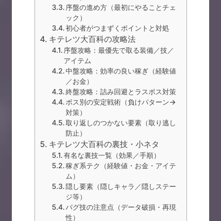
序盤の進め方（最初にやることチェ
ック）
初心者がつまずくポイントと対処
キテレツ大百科の攻略法
序盤攻略：最優先で取る装備／技／
アイテム
中盤攻略：効率の良い稼ぎ（経験値
／お金）
終盤攻略：詰み回避とラスボス対策
ボス別の安定戦術（負けパターン→
対策）
取り返しのつかない要素（取り逃し
防止）
キテレツ大百科の裏技・小ネタ
有名な裏技一覧（効果／手順）
稼ぎ系テク（経験値・お金・アイテ
ム）
隠し要素（隠しキャラ／隠しステー
ジ等）
バグ技の注意点（データ破損・再現
性）