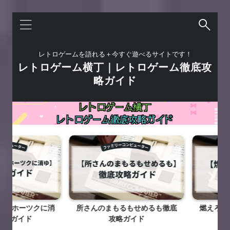
レトロゲームを語れる＋今すぐ遊べるサイトです！
レトロゲーム横丁｜レトロゲーム徹底攻
略ガイド
オホーツクに消
所さんのまもるもせめるも徹底
燃えろ！！
ガイド
攻略ガイド