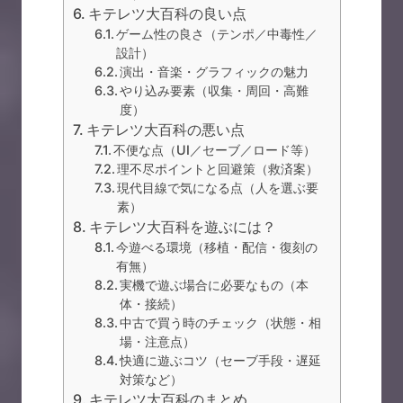
キテレツ大百科の良い点
ゲーム性の良さ（テンポ／中毒性／
設計）
演出・音楽・グラフィックの魅力
やり込み要素（収集・周回・高難
度）
キテレツ大百科の悪い点
不便な点（UI／セーブ／ロード等）
理不尽ポイントと回避策（救済案）
現代目線で気になる点（人を選ぶ要
素）
キテレツ大百科を遊ぶには？
今遊べる環境（移植・配信・復刻の
有無）
実機で遊ぶ場合に必要なもの（本
体・接続）
中古で買う時のチェック（状態・相
場・注意点）
快適に遊ぶコツ（セーブ手段・遅延
対策など）
キテレツ大百科のまとめ