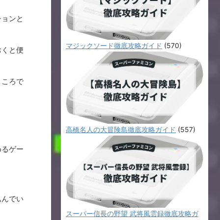
ションと
マジックソード徹底攻略ガイド
(570)
おくと便
ところで
高橋名人の大冒険島徹底攻略ガイド
(557)
。
めるゲー
込んでい
スーパー信長の野望 武将風雲録徹底攻略ガ