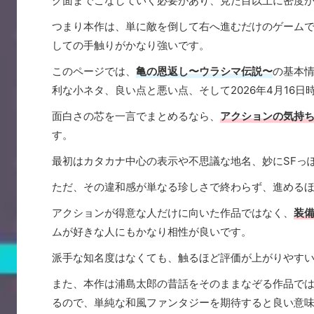
グ面までこなしていく必要があり、見た目以上に密度
つまり本作は、単に敵を倒して右へ進むだけのゲーム
しての手触りがかなり強いです。
このページでは、
亀の恩返し〜ウラシマ伝説〜
の基本
利な小ネタ、良い点と悪い点、そして2026年4月16
面白さの芯を一言でまとめるなら、
アクションの気持
す。
最初はカタカナ中心の表示や不思議な地名、妙にSFっ
ただ、その違和感が単なる珍しさで終わらず、進める
アクションが得意な人だけに向いた作品ではなく、
装
ムが好きな人にもかなり相性が良いです。
派手な知名度はなくても、触るほど評価が上がりやす
また、本作は浦島太郎の昔話をそのままなぞる作品で
るので、単純な和風ファンタジーを期待すると良い意