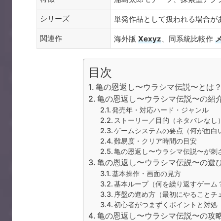
シリーズ
単発作品として扱われる場合が
関連作
海外版
Xexyz
、同系統比較作
目次
亀の恩返し〜ウラシマ伝説〜とは
亀の恩返し〜ウラシマ伝説〜の紹
発売年・対応ハード・ジャンル
ストーリー／目的（ネタバレなし
ゲームシステムの要点（何が面白
難易度・クリア時間の目安
亀の恩返し〜ウラシマ伝説〜が刺
亀の恩返し〜ウラシマ伝説〜の遊
基本操作・画面の見方
基本ループ（何を繰り返すゲーム
序盤の進め方（最初にやることチ
初心者がつまずくポイントと対処
亀の恩返し〜ウラシマ伝説〜の攻