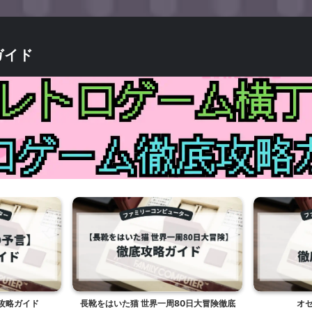
ガイド
攻略ガイド
長靴をはいた猫 世界一周80日大冒険徹底
オ