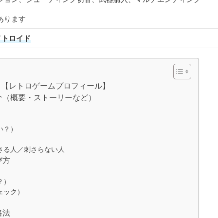
あります
メトロイド
？【レトロゲームプロフィール】
介（概要・ストーリーなど）
）
い？）
さる人／刺さらない人
び方
？）
ェック）
略法