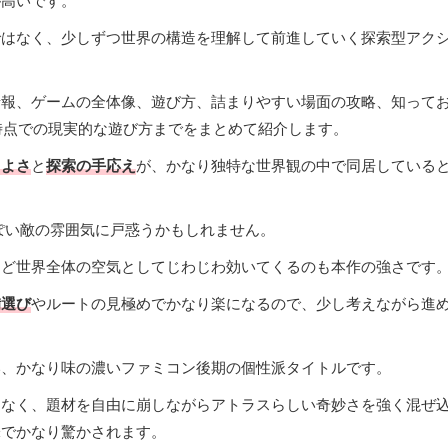
が高いです。
ではなく、少しずつ世界の構造を理解して前進していく探索型アク
情報、ゲームの全体像、遊び方、詰まりやすい場面の攻略、知って
日時点での現実的な遊び方までをまとめて紹介します。
ちよさ
と
探索の手応え
が、かなり独特な世界観の中で同居している
ぽい敵の雰囲気に戸惑うかもしれません。
ほど世界全体の空気としてじわじわ効いてくるのも本作の強さです
備選び
やルートの見極めでかなり楽になるので、少し考えながら進
い、かなり味の濃いファミコン後期の個性派タイトルです。
はなく、題材を自由に崩しながらアトラスらしい奇妙さを強く混ぜ
味でかなり驚かされます。