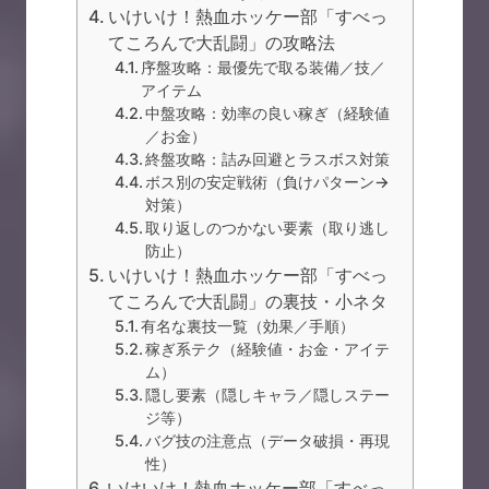
いけいけ！熱血ホッケー部「すべっ
てころんで大乱闘」の攻略法
序盤攻略：最優先で取る装備／技／
アイテム
中盤攻略：効率の良い稼ぎ（経験値
／お金）
終盤攻略：詰み回避とラスボス対策
ボス別の安定戦術（負けパターン→
対策）
取り返しのつかない要素（取り逃し
防止）
いけいけ！熱血ホッケー部「すべっ
てころんで大乱闘」の裏技・小ネタ
有名な裏技一覧（効果／手順）
稼ぎ系テク（経験値・お金・アイテ
ム）
隠し要素（隠しキャラ／隠しステー
ジ等）
バグ技の注意点（データ破損・再現
性）
いけいけ！熱血ホッケー部「すべっ