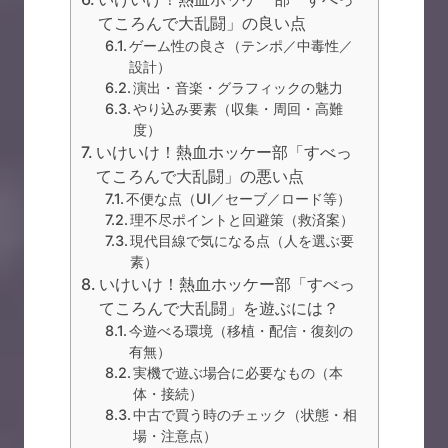
てころんで大乱闘」の良い点
ゲーム性の良さ（テンポ／中毒性／
設計）
演出・音楽・グラフィックの魅力
やり込み要素（収集・周回・高難
度）
いけいけ！熱血ホッケー部「すべっ
てころんで大乱闘」の悪い点
不便な点（UI／セーブ／ロード等）
理不尽ポイントと回避策（救済案）
現代目線で気になる点（人を選ぶ要
素）
いけいけ！熱血ホッケー部「すべっ
てころんで大乱闘」を遊ぶには？
今遊べる環境（移植・配信・復刻の
有無）
実機で遊ぶ場合に必要なもの（本
体・接続）
中古で買う時のチェック（状態・相
場・注意点）