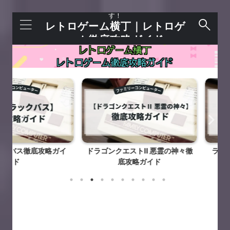
レトロゲームを語れる＋今すぐ遊べるサイトで
す！
レトロゲーム横丁｜レトロゲ
ーム徹底攻略ガイド
徹底攻略ガイ
ドラゴンクエストⅡ 悪霊の神々徹
ラビリンス 
底攻略ガイド