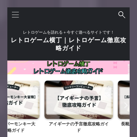
レトロゲームを語れる＋今すぐ遊べるサイトです！
レトロゲーム横丁｜レトロゲーム徹底攻
略ガイド
ーモンキー大
アイギーナの予言徹底攻略ガイ
長靴をはいた
略ガイド
ド
冒険徹