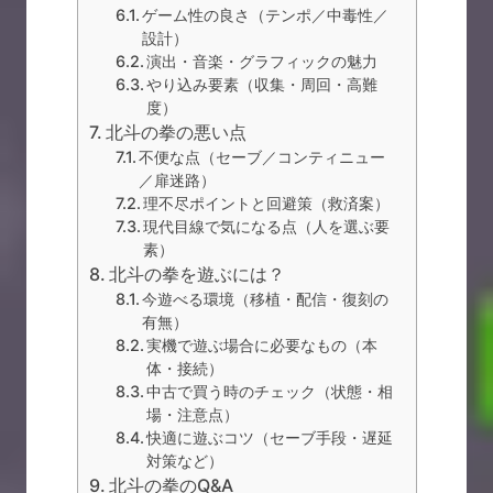
ゲーム性の良さ（テンポ／中毒性／
設計）
演出・音楽・グラフィックの魅力
やり込み要素（収集・周回・高難
度）
北斗の拳の悪い点
不便な点（セーブ／コンティニュー
／扉迷路）
理不尽ポイントと回避策（救済案）
現代目線で気になる点（人を選ぶ要
素）
北斗の拳を遊ぶには？
今遊べる環境（移植・配信・復刻の
有無）
実機で遊ぶ場合に必要なもの（本
体・接続）
中古で買う時のチェック（状態・相
場・注意点）
快適に遊ぶコツ（セーブ手段・遅延
対策など）
北斗の拳のQ&A