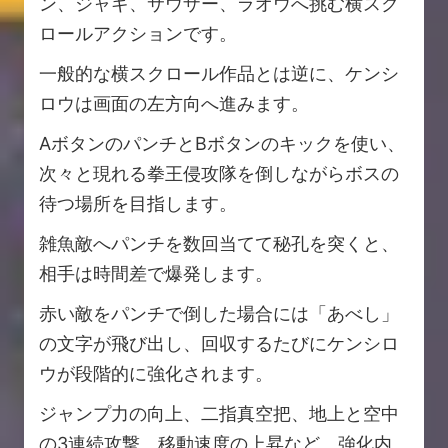
ン、ジャギ、サウザー、ラオウへ挑む横スク
ロールアクションです。
一般的な横スクロール作品とは逆に、ケンシ
ロウは画面の左方向へ進みます。
AボタンのパンチとBボタンのキックを使い、
次々と現れる拳王侵攻隊を倒しながらボスの
待つ場所を目指します。
雑魚敵へパンチを数回当てて秘孔を突くと、
相手は時間差で爆発します。
赤い敵をパンチで倒した場合には「あべし」
の文字が飛び出し、回収するたびにケンシロ
ウが段階的に強化されます。
ジャンプ力の向上、二指真空把、地上と空中
の3連続攻撃、移動速度の上昇など、強化内