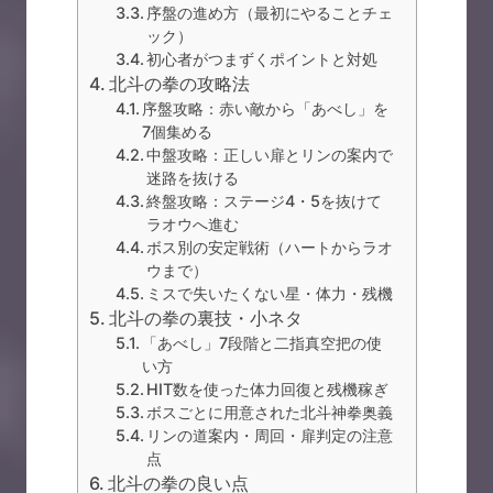
序盤の進め方（最初にやることチェ
ック）
初心者がつまずくポイントと対処
北斗の拳の攻略法
序盤攻略：赤い敵から「あべし」を
7個集める
中盤攻略：正しい扉とリンの案内で
迷路を抜ける
終盤攻略：ステージ4・5を抜けて
ラオウへ進む
ボス別の安定戦術（ハートからラオ
ウまで）
ミスで失いたくない星・体力・残機
北斗の拳の裏技・小ネタ
「あべし」7段階と二指真空把の使
い方
HIT数を使った体力回復と残機稼ぎ
ボスごとに用意された北斗神拳奥義
リンの道案内・周回・扉判定の注意
点
北斗の拳の良い点