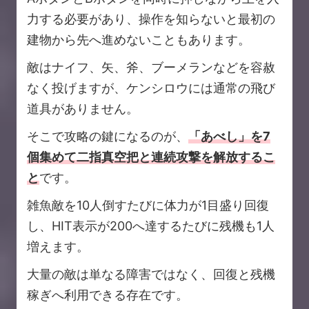
力する必要があり、操作を知らないと最初の
建物から先へ進めないこともあります。
敵はナイフ、矢、斧、ブーメランなどを容赦
なく投げますが、ケンシロウには通常の飛び
道具がありません。
そこで攻略の鍵になるのが、
「あべし」を7
個集めて二指真空把と連続攻撃を解放するこ
と
です。
雑魚敵を10人倒すたびに体力が1目盛り回復
し、HIT表示が200へ達するたびに残機も1人
増えます。
大量の敵は単なる障害ではなく、回復と残機
稼ぎへ利用できる存在です。