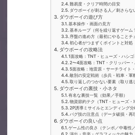
難易度・クリア時間の目安
ダウボーイが刺さる人／刺さらな
ダウボーイの遊び方
基本操作・画面の見方
基本ループ（何を繰り返すゲーム
序盤の進め方（最初にやることチ
初心者がつまずくポイントと対処
ダウボーイの攻略法
1面攻略：TNT・ヒューズ・ハシ
2〜4面攻略：TNT・クリッパー
5面攻略：地雷原・サーチライト
敵別の安定戦術（歩兵・戦車・軍
取り返しのつかない要素（取り逃
ダウボーイの裏技・小ネタ
有名な裏技一覧（効果／手順）
物資節約テク（TNT・ヒューズ・
2P誘導ミサイルとエンディング分
バグ技の注意点（データ破損・再
ダウボーイの良い点
ゲーム性の良さ（テンポ／中毒性
演出・音楽・グラフィックの魅力