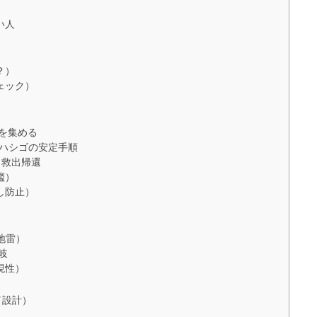
い人
？）
ェック）
ゴを集める
・ハシゴの安定手順
・救出帰還
艦）
し防止）
地雷）
岐
現性）
／設計）