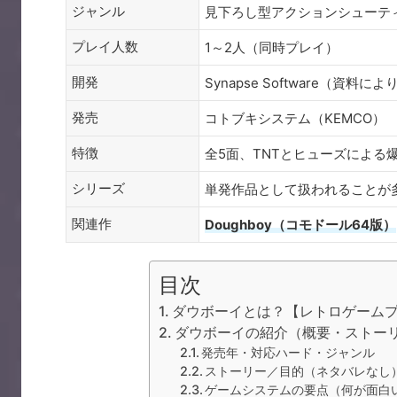
ジャンル
見下ろし型アクションシューテ
プレイ人数
1～2人（同時プレイ）
開発
Synapse Software（資料に
発売
コトブキシステム（KEMCO）
特徴
全5面、TNTとヒューズによる
シリーズ
単発作品として扱われることが
関連作
Doughboy（コモドール64版）
目次
ダウボーイとは？【レトロゲーム
ダウボーイの紹介（概要・ストー
発売年・対応ハード・ジャンル
ストーリー／目的（ネタバレなし
ゲームシステムの要点（何が面白