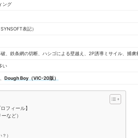
ィング
よりSYNSOFT表記）
爆破、鉄条網の切断、ハシゴによる壁越え、2P誘導ミサイル、捕虜
多い
、
Dough Boy（VIC-20版）
プロフィール】
リーなど）
）
い？）