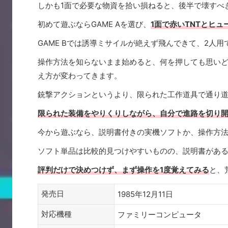
しかも1面で必要な物資を拾い損ねると、後半で壊すべ
初めて遊ぶならGAME Aを選び、
1面で赤いTNTとヒ
GAME Bでは誘導ミサイルが絶えず飛んできて、2人
操作方法を知らないまま始めると、何を押しても思いど
え方が変わってきます。
銃撃アクションというより、限られた工作道具で通り
限られた装備をやりくりしながら、自分で進路を切り
今から遊ぶなら、説明書付きの実機ソフトか、操作方
ソフト単品は比較的見つけやすいものの、説明書があ
評判だけで決めつけず、まず操作を1度覚えてみる
と、
発売日
1985年12月11日
対応機種
ファミリーコンピュータ