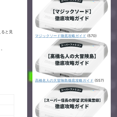
えると見
マジックソード徹底攻略ガイド
(570)
う。
高橋名人の大冒険島徹底攻略ガイド
(557)