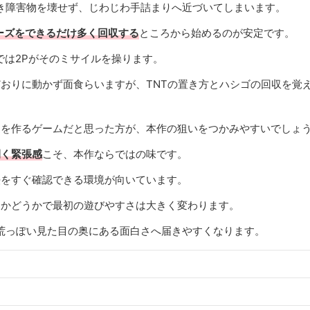
き障害物を壊せず、じわじわ手詰まりへ近づいてしまいます。
ューズをできるだけ多く回収する
ところから始めるのが安定です。
用では2Pがそのミサイルを操ります。
おりに動かず面食らいますが、TNTの置き方とハシゴの回収を覚
道を作るゲームだと思った方が、本作の狙いをつかみやすいでしょ
開く緊張感
こそ、本作ならではの味です。
法をすぐ確認できる環境が向いています。
るかどうかで最初の遊びやすさは大きく変わります。
荒っぽい見た目の奥にある面白さへ届きやすくなります。