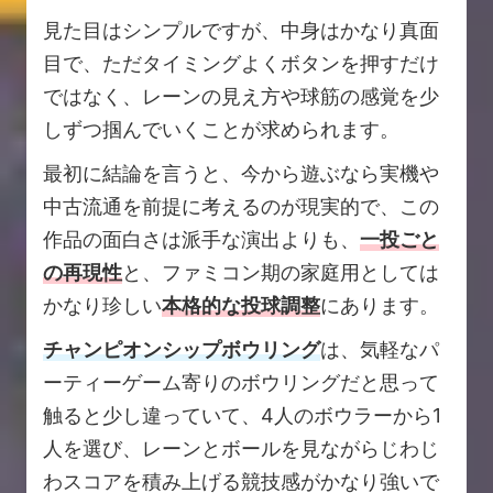
見た目はシンプルですが、中身はかなり真面
目で、ただタイミングよくボタンを押すだけ
ではなく、レーンの見え方や球筋の感覚を少
しずつ掴んでいくことが求められます。
最初に結論を言うと、今から遊ぶなら実機や
中古流通を前提に考えるのが現実的で、この
作品の面白さは派手な演出よりも、
一投ごと
の再現性
と、ファミコン期の家庭用としては
かなり珍しい
本格的な投球調整
にあります。
チャンピオンシップボウリング
は、気軽なパ
ーティーゲーム寄りのボウリングだと思って
触ると少し違っていて、4人のボウラーから1
人を選び、レーンとボールを見ながらじわじ
わスコアを積み上げる競技感がかなり強いで