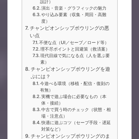
設計）
演出・音楽・グラフィックの魅力
やり込み要素（収集・周回・高難
度）
チャンピオンシップボウリングの悪
い点
不便な点（UI／セーブ／ロード等）
理不尽ポイントと回避策（救済案）
現代目線で気になる点（人を選ぶ要
素）
チャンピオンシップボウリングを遊
ぶには？
今遊べる環境（移植・配信・復刻の
有無）
実機で遊ぶ場合に必要なもの（本
体・接続）
中古で買う時のチェック（状態・相
場・注意点）
快適に遊ぶコツ（セーブ手段・遅延
対策など）
チャンピオンシップボウリングのま