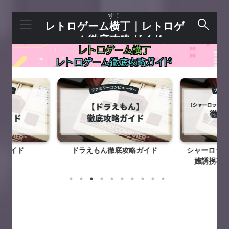
レトロゲームを語れる＋今すぐ遊べるサイトで
す！
レトロゲーム横丁｜レトロゲ
ーム徹底攻略ガイド
略ガイド
ドラえもん徹底攻略ガイド
シャーロック
嬢誘拐事