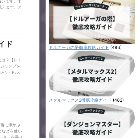
ョンです。十
見えます。と
イド
ドルアーガの塔徹底攻略ガイド
(486)
とは？【レト
やジャンプを
ルハードル、
メタルマックス2徹底攻略ガイド
(482)
宇宙に浮かぶ
カなどを使い
ーターを乗り