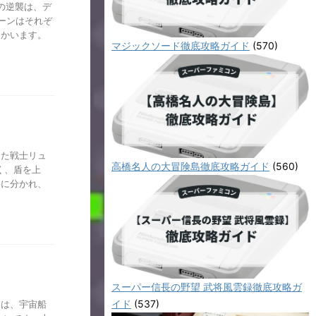
魔の逆襲は、デ
ーンはそれぞ
向かいます。
マジックソード徹底攻略ガイド
(570)
した戦士リュ
高橋名人の大冒険島徹底攻略ガイド
(560)
く、盾を上
半に分かれ、
スーパー信長の野望 武将風雲録徹底攻略ガ
イド
(537)
スは、宇宙船