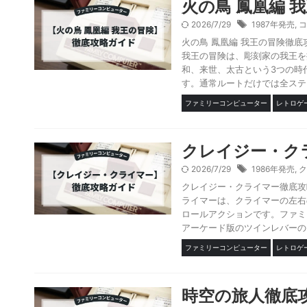
火の鳥 鳳凰編 
2026/7/29
1987年発売
,
コ
火の鳥 鳳凰編 我王の冒険徹底
我王の冒険は、彫刻家の我王を
和、来世、太古という3つの時
す。通常ルートだけでは全ステー
ファミリーコンピューター
レトロゲ
クレイジー・ク
2026/7/29
1986年発売
,
ク
クレイジー・クライマー徹底攻
ライマーは、クライマーの左右
ロールアクションです。ファミ
アーケード版のツインレバーのよ
ファミリーコンピューター
レトロゲ
時空の旅人徹底