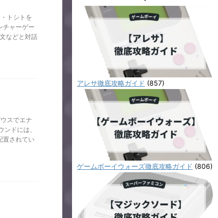
マ・トシトを
ンチャーゲー
博文などと対話
アレサ徹底攻略ガイド
(857)
バウスでエナ
ウンドには、
配置されてい
ゲームボーイウォーズ徹底攻略ガイド
(806)