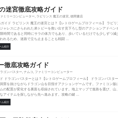
王の迷宮徹底攻略ガイド
ァミリーコンピューター
,
ラビリンス 魔王の迷宮
,
徳間書店
略ガイド ラビリンス 魔王の迷宮とは？【レトロゲームプロフィール】 ラビリ
ジャレスにさらわれた弟トビーを救い出す見下ろし型のアクションアドベン
制限時間であると同時にサラの体力でもあり、歩いているだけでも少しずつ減
れるため、迷路で立ち止まることも戦闘 ...
ーム紹介
ー徹底攻略ガイド
ラゴンバスター
,
ナムコ
,
ファミリーコンピューター
ド ドラゴンバスターとは？【レトロゲームプロフィール】 ドラゴンバスタ
洞窟を抜けながらドラゴン山を目指すアクションゲームです。ファミコン版に
ムの配置が変化する裏面も収録されています。地上マップで進路を選び、山
アイテムを探しながら先へ進みます。攻略の鍵 ...
ーム紹介