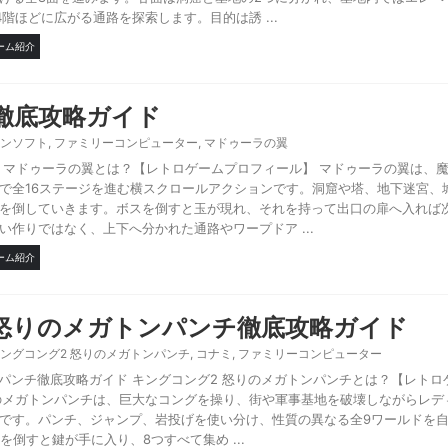
階ほどに広がる通路を探索します。目的は誘 ...
ーム紹介
徹底攻略ガイド
ンソフト
,
ファミリーコンピューター
,
マドゥーラの翼
 マドゥーラの翼とは？【レトロゲームプロフィール】 マドゥーラの翼は、
で全16ステージを進む横スクロールアクションです。洞窟や塔、地下迷宮、
を倒していきます。ボスを倒すと玉が現れ、それを持って出口の扉へ入れば
作りではなく、上下へ分かれた通路やワープドア ...
ーム紹介
 怒りのメガトンパンチ徹底攻略ガイド
ングコング2 怒りのメガトンパンチ
,
コナミ
,
ファミリーコンピューター
ンパンチ徹底攻略ガイド キングコング2 怒りのメガトンパンチとは？【レトロ
りのメガトンパンチは、巨大なコングを操り、街や軍事基地を破壊しながらレデ
です。パンチ、ジャンプ、岩投げを使い分け、性質の異なる全9ワールドを
を倒すと鍵が手に入り、8つすべて集め ...