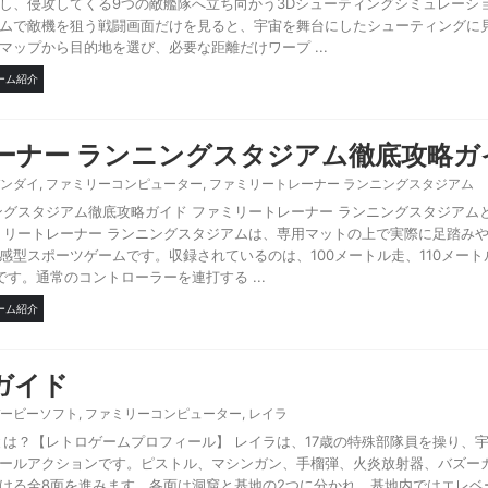
し、侵攻してくる9つの敵艦隊へ立ち向かう3Dシューティングシミュレーシ
ムで敵機を狙う戦闘画面だけを見ると、宇宙を舞台にしたシューティングに
ップから目的地を選び、必要な距離だけワープ ...
ーム紹介
ーナー ランニングスタジアム徹底攻略ガ
ンダイ
,
ファミリーコンピューター
,
ファミリートレーナー ランニングスタジアム
ングスタジアム徹底攻略ガイド ファミリートレーナー ランニングスタジアム
ミリートレーナー ランニングスタジアムは、専用マットの上で実際に足踏み
感型スポーツゲームです。収録されているのは、100メートル走、110メート
す。通常のコントローラーを連打する ...
ーム紹介
ガイド
ービーソフト
,
ファミリーコンピューター
,
レイラ
とは？【レトロゲームプロフィール】 レイラは、17歳の特殊部隊員を操り、
ールアクションです。ピストル、マシンガン、手榴弾、火炎放射器、バズー
ける全8面を進みます。各面は洞窟と基地の2つに分かれ、基地内ではエレベ