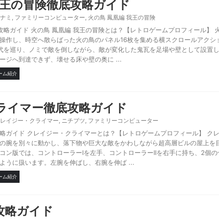
我王の冒険徹底攻略ガイド
ナミ
,
ファミリーコンピューター
,
火の鳥 鳳凰編 我王の冒険
攻略ガイド 火の鳥 鳳凰編 我王の冒険とは？【レトロゲームプロフィール】 
操作し、時空へ散らばった火の鳥のパネル16枚を集める横スクロールアクシ
代を巡り、ノミで敵を倒しながら、敵が変化した鬼瓦を足場や壁として設置
ジへ到達できず、壊せる床や壁の奥に ...
ーム紹介
ライマー徹底攻略ガイド
レイジー・クライマー
,
ニチブツ
,
ファミリーコンピューター
略ガイド クレイジー・クライマーとは？【レトロゲームプロフィール】 ク
の腕を別々に動かし、落下物や巨大な敵をかわしながら超高層ビルの屋上を
コン版では、コントローラーIを左手、コントローラーIIを右手に持ち、2個
うに扱います。左腕を伸ばし、右腕を伸ば ...
ーム紹介
攻略ガイド