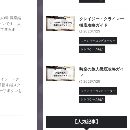
火の鳥 鳳凰編
クレイジー・クライマー
ョンです。大
徹底攻略ガイド
して進みま
2026/7/29
ファミリーコンピューター
レトロゲーム紹介
時空の旅人徹底攻略ガイ
ド
レイジー・ク
2026/7/29
目指す縦スク
の十字ボタンを
ファミリーコンピューター
レトロゲーム紹介
【人気記事】