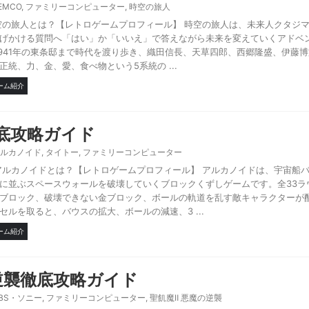
EMCO
,
ファミリーコンピューター
,
時空の旅人
空の旅人とは？【レトロゲームプロフィール】 時空の旅人は、未来人クタジ
げかける質問へ「はい」か「いいえ」で答えながら未来を変えていくアドベ
ら1941年の東条邸まで時代を渡り歩き、織田信長、天草四郎、西郷隆盛、伊藤
統、力、金、愛、食べ物という5系統の ...
ーム紹介
底攻略ガイド
ルカノイド
,
タイトー
,
ファミリーコンピューター
アルカノイドとは？【レトロゲームプロフィール】 アルカノイドは、宇宙船
に並ぶスペースウォールを破壊していくブロックくずしゲームです。全33ラ
ブロック、破壊できない金ブロック、ボールの軌道を乱す敵キャラクターが
ルを取ると、バウスの拡大、ボールの減速、3 ...
ーム紹介
逆襲徹底攻略ガイド
BS・ソニー
,
ファミリーコンピューター
,
聖飢魔Ⅱ 悪魔の逆襲