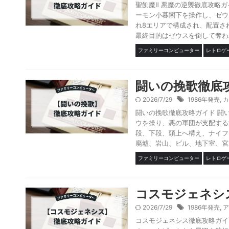
聖飢魔Ⅱ 悪魔の逆襲徹底攻略ガ
ーモン小暮閣下を操作し、ゼウ
れ8エリアで構成され、配置さ
最終目的はゼウスを倒して奪われ
ファミリーコンピューター
レトロゲ
闘いの挽歌徹底
2026/7/29
1986年発売
,
カ
闘いの挽歌徹底攻略ガイド 闘
ウを操り、悪の軍団が支配する
段、下段、頭上へ構え、ナイフ
廃墟、岩山、ビル、地下室、宮殿
ファミリーコンピューター
レトロゲ
コスモジェネシ
2026/7/29
1986年発売
,
ア
コスモジェネシス徹底攻略ガイ