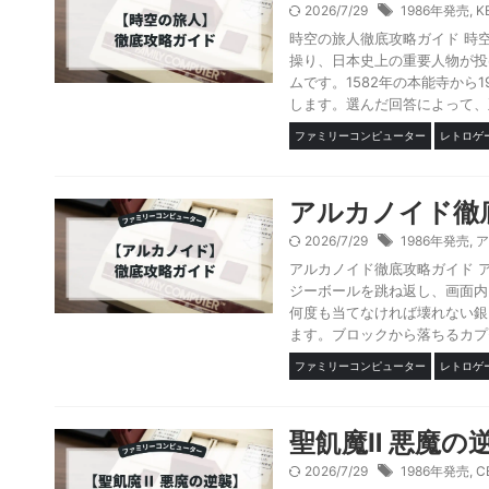
2026/7/29
1986年発売
,
K
時空の旅人徹底攻略ガイド 時
操り、日本史上の重要人物が投
ムです。1582年の本能寺か
します。選んだ回答によって、正
ファミリーコンピューター
レトロゲ
アルカノイド徹
2026/7/29
1986年発売
,
ア
アルカノイド徹底攻略ガイド 
ジーボールを跳ね返し、画面内
何度も当てなければ壊れない銀
ます。ブロックから落ちるカプセ
ファミリーコンピューター
レトロゲ
聖飢魔Ⅱ 悪魔の
2026/7/29
1986年発売
,
C