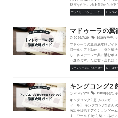
継ぎながら、地上4階から地下4
ファミリーコンピューター
レトロゲ
マドゥーラの翼
2026/7/29
1986年発売
,
サ
マドゥーラの翼徹底攻略ガイド
戦士ルシアを動かし、剣と魔法
し、各ステージの奥に潜むボス
へ進めます。ただ右へ走ればよい
ファミリーコンピューター
レトロゲ
キングコング2
2026/7/29
1986年発売
,
キ
キングコング2 怒りのメガト
ィール】 キングコング2 怒
救出を目指すアクションゲーム
す。ワールド1から8にいるボス