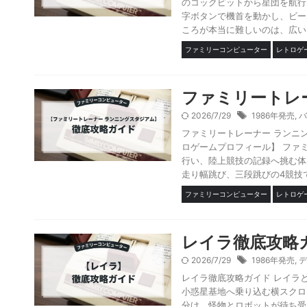
のコックピットから星団を航行
字ボタンで機首を動かし、ビー
ころが本当に難しいのは、広いマ
ファミリーコンピューター
レトロゲ
ファミリートレ
2026/7/29
1986年発売
,
バ
ファミリートレーナー ランニ
ロゲームプロフィール】 ファ
行い、陸上競技の記録へ挑む体
走り幅跳び、三段跳びの4競技で
ファミリーコンピューター
レトロゲ
レイラ徹底攻略
2026/7/29
1986年発売
,
デ
レイラ徹底攻略ガイド レイラ
小惑星基地へ乗り込む横スクロ
分け、怪物とロボットが待ち受