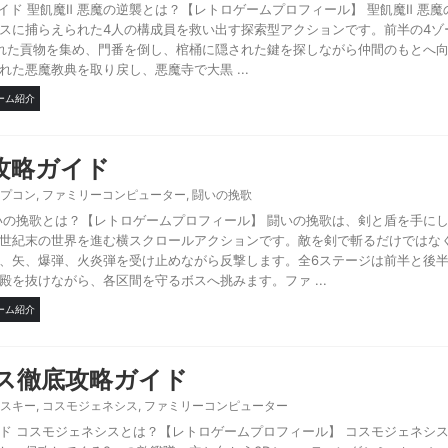
イド 聖飢魔Ⅱ 悪魔の逆襲とは？【レトロゲームプロフィール】 聖飢魔Ⅱ 悪
スに捕らえられた4人の構成員を救い出す探索型アクションです。前半の4ゾ
れた貢物を集め、門番を倒し、棺桶に隠された鍵を探しながら仲間のもとへ
た悪魔教典を取り戻し、悪魔寺で大黒 ...
ーム紹介
攻略ガイド
プコン
,
ファミリーコンピューター
,
闘いの挽歌
いの挽歌とは？【レトロゲームプロフィール】 闘いの挽歌は、剣と盾を手に
世紀末の世界を進む横スクロールアクションです。敵を剣で斬るだけではな
、矢、爆弾、火炎弾を受け止めながら反撃します。全6ステージは前半と後
を抜けながら、各区間を守るボスへ挑みます。ファ ...
ーム紹介
ス徹底攻略ガイド
スキー
,
コスモジェネシス
,
ファミリーコンピューター
ド コスモジェネシスとは？【レトロゲームプロフィール】 コスモジェネシ