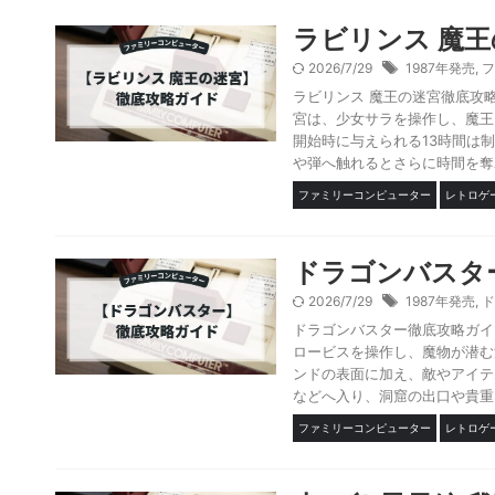
ラビリンス 魔
2026/7/29
1987年発売
,
フ
ラビリンス 魔王の迷宮徹底攻
宮は、少女サラを操作し、魔王
開始時に与えられる13時間は
や弾へ触れるとさらに時間を奪わ
ファミリーコンピューター
レトロゲ
ドラゴンバスタ
2026/7/29
1987年発売
,
ド
ドラゴンバスター徹底攻略ガイ
ロービスを操作し、魔物が潜む
ンドの表面に加え、敵やアイテ
などへ入り、洞窟の出口や貴重な
ファミリーコンピューター
レトロゲ