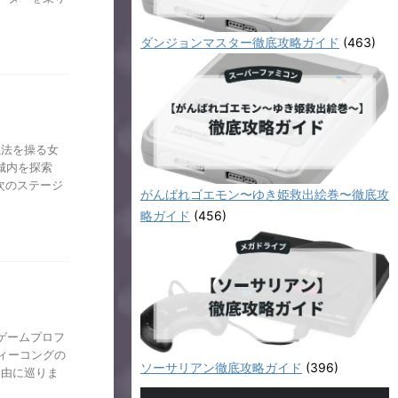
ダンジョンマスター徹底攻略ガイド
(463)
魔法を操る女
城内を探索
次のステージ
がんばれゴエモン〜ゆき姫救出絵巻〜徹底攻
略ガイド
(456)
ゲームプロフ
ィーコングの
ソーサリアン徹底攻略ガイド
(396)
自由に巡りま