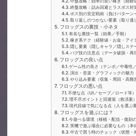
中盤攻略：効率の良い稼ぎ（経験
終盤攻略：詰み回避とラスボス対
ボス別の安定戦術（負けパターン
取り返しのつかない要素（取り逃
フロッグスの裏技・小ネタ
有名な裏技一覧（効果／手順）
稼ぎ系テク（経験値・お金・アイ
隠し要素（隠しキャラ／隠しステ
バグ技の注意点（データ破損・再
フロッグスの良い点
ゲーム性の良さ（テンポ／中毒性
演出・音楽・グラフィックの魅力
やり込み要素（収集・周回・高難
フロッグスの悪い点
不便な点（UI／セーブ／ロード等
理不尽ポイントと回避策（救済案
現代目線で気になる点（人を選ぶ
フロッグスを遊ぶには？
今遊べる環境（移植・配信・復刻
実機で遊ぶ場合に必要なもの（本
中古で買う時のチェック（状態・