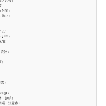
値／お金）
策
→対策）
し防止）
テム）
ージ等）
現性）
／設計）
度）
）
）
要素）
の有無）
体・接続）
相場・注意点）