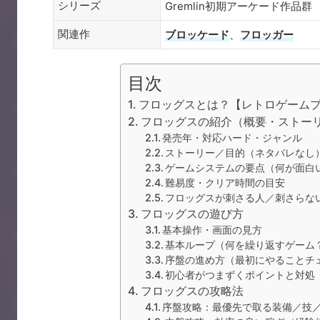
シリーズ
Gremlin初期アーケード作品群
関連作
ブロッケード
、
フロッガー
目次
フロッグスとは？【レトロゲーム
フロッグスの紹介（概要・ストー
発売年・対応ハード・ジャンル
ストーリー／目的（ネタバレなし
ゲームシステムの要点（何が面白
難易度・クリア時間の目安
フロッグスが刺さる人／刺さらな
フロッグスの遊び方
基本操作・画面の見方
基本ループ（何を繰り返すゲーム
序盤の進め方（最初にやることチ
初心者がつまずくポイントと対処
フロッグスの攻略法
序盤攻略：最優先で取る装備／技