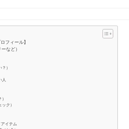
プロフィール】
リーなど）
）
い？）
い人
？）
ェック）
／アイテム