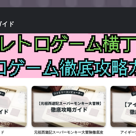
ガイド
ド
元祖西遊記スーパーモンキー大冒険徹底攻
アイギーナ