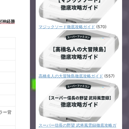
射神経勝
マジックソード徹底攻略ガイド
(570)
高橋名人の大冒険島徹底攻略ガイド
(557)
ラー背
スーパー信長の野望 武将風雲録徹底攻略ガ