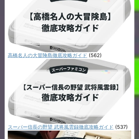
高橋名人の大冒険島徹底攻略ガイド
(562)
スーパー信長の野望 武将風雲録徹底攻略ガイド
(537)