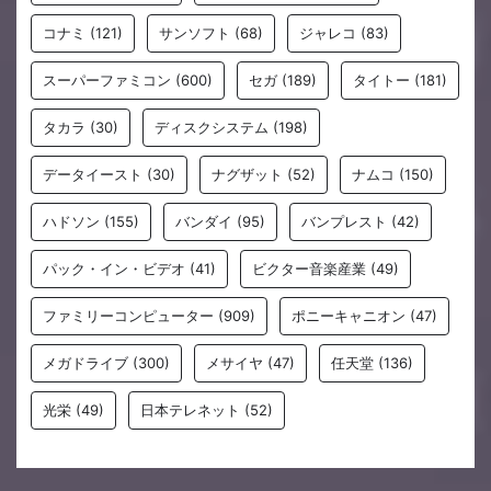
コナミ
(121)
サンソフト
(68)
ジャレコ
(83)
スーパーファミコン
(600)
セガ
(189)
タイトー
(181)
タカラ
(30)
ディスクシステム
(198)
データイースト
(30)
ナグザット
(52)
ナムコ
(150)
ハドソン
(155)
バンダイ
(95)
バンプレスト
(42)
パック・イン・ビデオ
(41)
ビクター音楽産業
(49)
ファミリーコンピューター
(909)
ポニーキャニオン
(47)
メガドライブ
(300)
メサイヤ
(47)
任天堂
(136)
光栄
(49)
日本テレネット
(52)