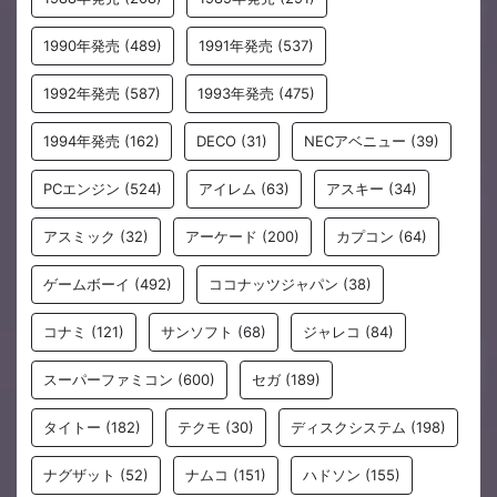
1990年発売
(489)
1991年発売
(537)
1992年発売
(587)
1993年発売
(475)
1994年発売
(162)
DECO
(31)
NECアベニュー
(39)
PCエンジン
(524)
アイレム
(63)
アスキー
(34)
アスミック
(32)
アーケード
(200)
カプコン
(64)
ゲームボーイ
(492)
ココナッツジャパン
(38)
コナミ
(121)
サンソフト
(68)
ジャレコ
(84)
スーパーファミコン
(600)
セガ
(189)
タイトー
(182)
テクモ
(30)
ディスクシステム
(198)
ナグザット
(52)
ナムコ
(151)
ハドソン
(155)