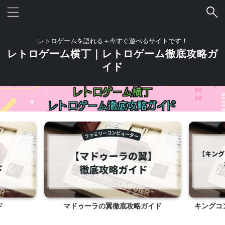
レトロゲームを語れる＋今すぐ遊べるサイトです！
レトロゲーム横丁｜レトロゲーム徹底攻略ガ
イド
ド
マドゥーラの翼徹底攻略ガイド
キングコ