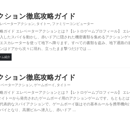
クション徹底攻略ガイド
レベーターアクション
,
タイトー
,
ファミリーコンピューター
略ガイド エレベーターアクションとは？【レトロゲームプロフィール】 エ
入したスパイを動かし、赤いドアに隠された機密書類を集めるアクションゲ
エスカレーターを使って地下へ降ります。すべての書類を盗み、地下通路の
はドアから次々に現れ、立ったまま撃つだけでは ...
ーム紹介
クション徹底攻略ガイド
レベーターアクション
,
ゲームボーイ
,
タイトー
略ガイド エレベーターアクションとは？【レトロゲームプロフィール】 エ
にタイトーから発売されたゲームボーイ用のアクションゲームです。もともとは1
代表的なスパイアクションで、ゲームボーイ版はその基本ルールを携帯機向
イとなり、高層ビルへ潜入し、赤いドア ...