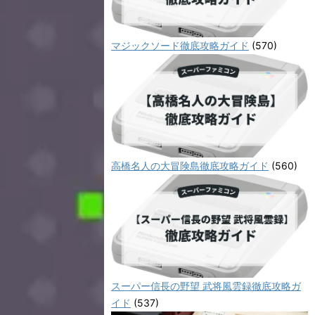
マジックソード徹底攻略ガイド
(570)
高橋名人の大冒険島徹底攻略ガイド
(560)
スーパー信長の野望 武将風雲録徹底攻略ガ
イド
(537)