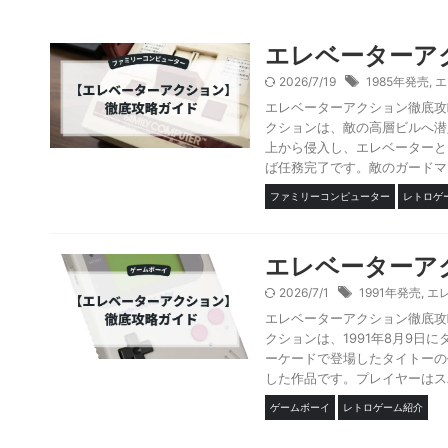
エレベーターア
2026/7/19
1985年発売
,
エ
エレベーターアクション徹底攻
クションは、敵の高層ビルへ潜
上から侵入し、エレベーターと
ば任務完了です。敵のガードマン
ファミリーコンピューター
レトロゲ
エレベーターア
2026/7/1
1991年発売
,
エ
エレベーターアクション徹底攻
クションは、1991年8月9日
ーケードで登場したタイトーの
した作品です。プレイヤーはスパ
ゲームボーイ
レトロゲーム紹介