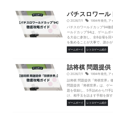
パチスロワール
2026/7/1
1994年発売
,
ア
パチスロワールドカップ'94徹
ールドカップ'94は、ゲーム
る大会に参加し、全8会場を回
を集めることが大事で、誰かが10
ゲームボーイ
レトロゲーム紹介
詰将棋 問題提
2026/7/1
1994年発売
,
ア
詰将棋 問題提供『将棋世界』
問題提供『将棋世界』は、ゲー
題を収録し、5手詰めから11
け、相手玉を詰ます手順を探す作
ゲームボーイ
レトロゲーム紹介