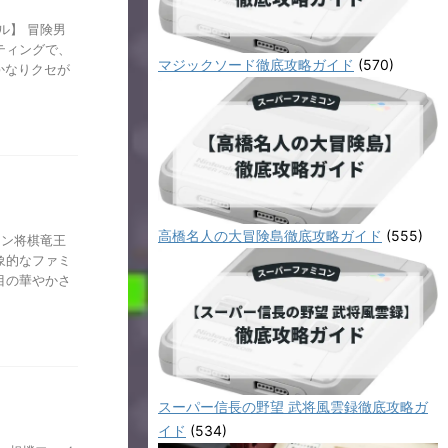
ル】 冒険男
ティングで、
マジックソード徹底攻略ガイド
(570)
かなりクセが
高橋名人の大冒険島徹底攻略ガイド
(555)
コン将棋竜王
象的なファミ
目の華やかさ
スーパー信長の野望 武将風雲録徹底攻略ガ
イド
(534)