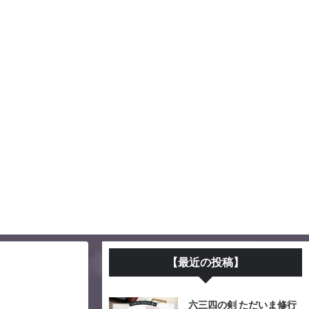
【最近の投稿】
六三四の剣 ただいま修行