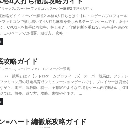
本格4人打ち徹底攻略ガイド
イマックス
,
スーパーファミコン
,
スーパー麻雀2 本格4人打ち
底攻略ガイド スーパー麻雀2 本格4人打ちとは？【レトロゲームプロフィール
パーファミコンで落ち着いて4人打ち麻雀を楽しめるテーブルゲームです。派手
く、CPU3人を相手に牌効率、押し引き、守備判断を重ねながら半荘を進め
このページでは概要、遊び方、攻略 ...
介
底攻略ガイド
イマックス
,
スーパーファミコン
,
スーパー競馬
スーパー競馬とは？【レトロゲームプロフィール】 スーパー競馬は、フジテ
ファミコン用の競走馬育成シミュレーションゲームです。プレイヤーは資金
ながら、馬主、調教師、騎手、予想家のような立場をゲーム内で味わい、G1レ
では、概要、遊び方、攻略、裏技や小ネタ、 ...
介
サン=ハート編徹底攻略ガイド