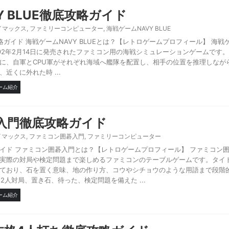
Y BLUE徹底攻略ガイド
イマックス
,
ファミリーコンピューター
,
海戦ゲームNAVY BLUE
攻略ガイド 海戦ゲームNAVY BLUEとは？【レトロゲームプロフィール】 海戦ゲ
992年2月14日に発売されたファミコン用の海戦シミュレーションゲームです
に、自軍とCPU軍がそれぞれ海域へ艦隊を配置し、相手の位置を推理しなが
近くに外れた時 ...
ーム紹介
入門徹底攻略ガイド
イマックス
,
ファミコン囲碁入門
,
ファミリーコンピューター
イド ファミコン囲碁入門とは？【レトロゲームプロフィール】 ファミコン
実際の対局や検定問題まで楽しめるファミコンのテーブルゲームです。タイ
ており、石を置く意味、地の作り方、コウやシチョウのような用語まで段階
2人対局、置き石、待った、検定問題を備えた ...
ーム紹介