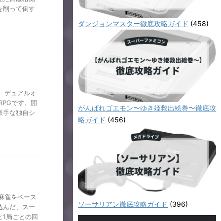
を削って倒す
ダンジョンマスター徹底攻略ガイド
(458)
 デュアルオ
RPGです。開
がんばれゴエモン〜ゆき姫救出絵巻〜徹底攻
派手な独自シ
略ガイド
(456)
麻雀をベース
ソーサリアン徹底攻略ガイド
(396)
込んだ、スー
1局ごとの回