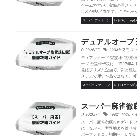
ゲームですが、実際の手ざわり
流れが熱い1本です。このページ
スーパーファミコン
レトロゲーム紹
デュアルオーブ
2026/7/1
1993年発売
,
ア
デュアルオーブ 聖霊珠伝説徹
ーブ 聖霊珠伝説は、1993年
発はプリズム企画で、剣と魔法
ステムで押す作品ではなく、町で
スーパーファミコン
レトロゲーム紹
スーパー麻雀徹
2026/7/1
1992年発売
,
ア
スーパー麻雀徹底攻略ガイド 
にしながら、世界地図を塗り替
パーファミコン初期らしい勢い