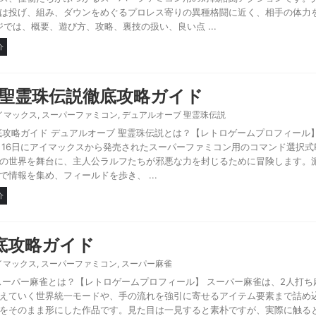
は投げ、組み、ダウンをめぐるプロレス寄りの異種格闘に近く、相手の体力
では、概要、遊び方、攻略、裏技の扱い、良い点 ...
介
 聖霊珠伝説徹底攻略ガイド
イマックス
,
スーパーファミコン
,
デュアルオーブ 聖霊珠伝説
底攻略ガイド デュアルオーブ 聖霊珠伝説とは？【レトロゲームプロフィール】
4月16日にアイマックスから発売されたスーパーファミコン用のコマンド選択式
の世界を舞台に、主人公ラルフたちが邪悪な力を封じるために冒険します。
情報を集め、フィールドを歩き、 ...
介
底攻略ガイド
イマックス
,
スーパーファミコン
,
スーパー麻雀
スーパー麻雀とは？【レトロゲームプロフィール】 スーパー麻雀は、2人打ち
えていく世界統一モードや、手の流れを強引に寄せるアイテム要素まで詰め
をそのまま形にした作品です。見た目は一見すると素朴ですが、実際に触ると