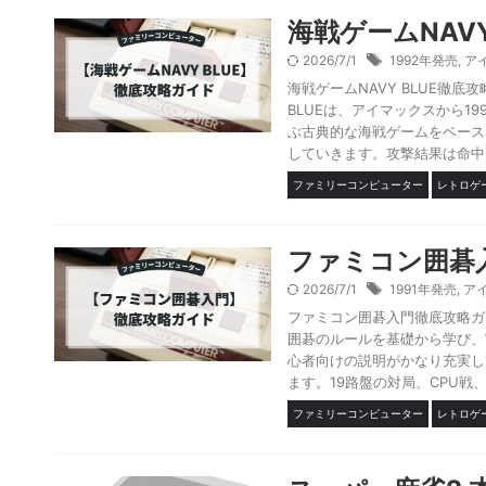
海戦ゲームNAV
2026/7/1
1992年発売
,
ア
海戦ゲームNAVY BLUE徹底
BLUEは、アイマックスから1
ぶ古典的な海戦ゲームをベース
していきます。攻撃結果は命中、
ファミリーコンピューター
レトロゲ
ファミコン囲碁
2026/7/1
1991年発売
,
ア
ファミコン囲碁入門徹底攻略ガ
囲碁のルールを基礎から学び、
心者向けの説明がかなり充実し
ます。19路盤の対局、CPU戦、
ファミリーコンピューター
レトロゲ