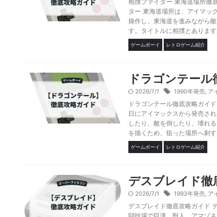
相撲ファイター 東海道場所徹
ター 東海道場所は、アイマッ
操作し、東海道を進みながら敵
す。タイトルに相撲とありますが
ゲームボーイ
レトロゲーム紹介
ドラゴンテール
2026/7/1
1990年発売
,
ア
ドラゴンテール徹底攻略ガイド 
日にアイマックスから発売され
したり、敵を倒したり、壊れる
を描くため、狙った場所へ刺すに
ゲームボーイ
レトロゲーム紹介
デスブレイド徹
2026/7/1
1993年発売
,
ア
デスブレイド徹底攻略ガイド 
闘技場で巨漢、獣人、アマゾネ