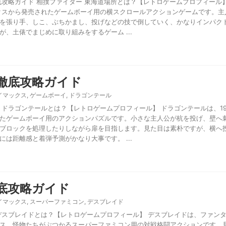
底攻略ガイド 相撲ファイター 東海道場所とは？【レトロゲームプロフィール】
クスから発売されたゲームボーイ用の横スクロールアクションゲームです。主
を張り手、しこ、ぶちかまし、投げなどの技で倒していく、かなりインパクト
、土俵でまじめに取り組みをするゲーム ...
徹底攻略ガイド
イマックス
,
ゲームボーイ
,
ドラゴンテール
ドラゴンテールとは？【レトロゲームプロフィール】 ドラゴンテールは、199
たゲームボーイ用のアクションパズルです。小さな主人公が杭を投げ、壁へ
ブロックを処理したりしながら扉を目指します。見た目は素朴ですが、横へ
は距離感と着弾予測がかなり大事です。 ...
底攻略ガイド
イマックス
,
スーパーファミコン
,
デスブレイド
デスブレイドとは？【レトロゲームプロフィール】 デスブレイドは、ファン
ス、怪物たちがぶつかるスーパーファミコン用の対戦格闘アクションです。