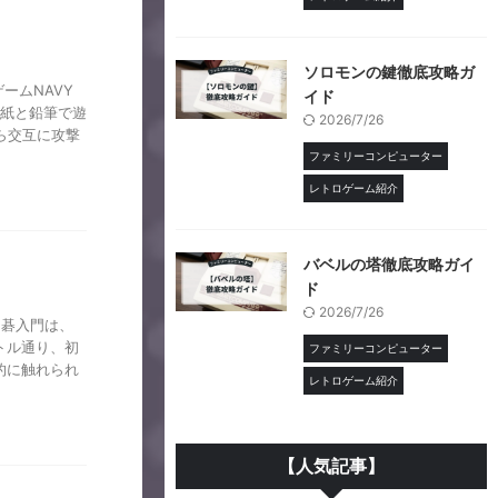
ソロモンの鍵徹底攻略ガ
ームNAVY
イド
。紙と鉛筆で遊
2026/7/26
ら交互に攻撃
ファミリーコンピューター
レトロゲーム紹介
バベルの塔徹底攻略ガイ
ド
2026/7/26
囲碁入門は、
トル通り、初
ファミリーコンピューター
的に触れられ
レトロゲーム紹介
【人気記事】