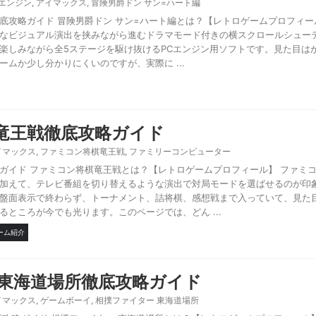
Cエンジン
,
アイマックス
,
冒険男爵ドン サン=ハート編
徹底攻略ガイド 冒険男爵ドン サン=ハート編とは？【レトロゲームプロフィー
手なビジュアル演出を挟みながら進むドラマモード付きの横スクロールシュー
楽しみながら全5ステージを駆け抜けるPCエンジン用ソフトです。見た目は
ムか少し分かりにくいのですが、実際に ...
竜王戦徹底攻略ガイド
イマックス
,
ファミコン将棋竜王戦
,
ファミリーコンピューター
ガイド ファミコン将棋竜王戦とは？【レトロゲームプロフィール】 ファミ
加えて、テレビ番組を切り替えるような演出で対局モードを選ばせるのが印
盤面表示で終わらず、トーナメント、詰将棋、感想戦まで入っていて、見た
ところが今でも光ります。このページでは、どん ...
ーム紹介
 東海道場所徹底攻略ガイド
イマックス
,
ゲームボーイ
,
相撲ファイター 東海道場所