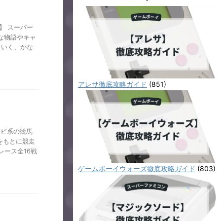
】 スーパー
な物語やキャ
ていく、かな
アレサ徹底攻略ガイド
(851)
レビ系の競馬
をもとに競走
ース全16戦
ゲームボーイウォーズ徹底攻略ガイド
(803)