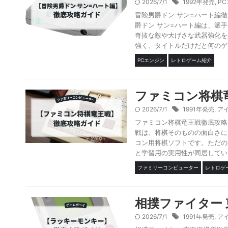
2026/7/1
1992年発売
,
P
冒険男爵ドン サン=ハート編
爵ドン サン=ハート編は、派
奇抜な敵や大げさな武器強化を
強く、タイトルだけだと何のゲー
PCエンジン
レトロゲーム紹介
ファミコン将棋
2026/7/1
1991年発売
,
ア
ファミコン将棋竜王戦徹底攻略
戦は、将棋そのものの面白さに
コン用将棋ソフトです。ただの
と学習用の実用性が同居している
ファミリーコンピューター
レトロゲ
相撲ファイター
2026/7/1
1991年発売
,
ア