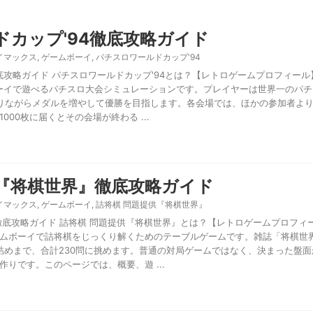
ドカップ'94徹底攻略ガイド
イマックス
,
ゲームボーイ
,
パチスロワールドカップ'94
底攻略ガイド パチスロワールドカップ'94とは？【レトロゲームプロフィール
ボーイで遊べるパチスロ大会シミュレーションです。プレイヤーは世界一のパ
りながらメダルを増やして優勝を目指します。各会場では、ほかの参加者よ
00枚に届くとその会場が終わる ...
供『将棋世界』徹底攻略ガイド
イマックス
,
ゲームボーイ
,
詰将棋 問題提供『将棋世界』
徹底攻略ガイド 詰将棋 問題提供『将棋世界』とは？【レトロゲームプロフィー
ムボーイで詰将棋をじっくり解くためのテーブルゲームです。雑誌「将棋世
手詰めまで、合計230問に挑めます。普通の対局ゲームではなく、決まった盤
りです。このページでは、概要、遊 ...