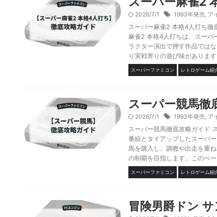
スーパー麻雀2 
2026/7/1
1993年発売
,
ア
スーパー麻雀2 本格4人打ち徹
麻雀2 本格4人打ちは、スー
ラクター演出で押す作品ではな
り実戦寄りの遊び味があります。
スーパーファミコン
レトロゲーム紹
スーパー競馬徹
2026/7/1
1993年発売
,
ア
スーパー競馬徹底攻略ガイド 
番組とタイアップしたスーパー
馬を購入し、調教や出走を重ね
の制覇を目指します。このページ
スーパーファミコン
レトロゲーム紹
冒険男爵ドン 