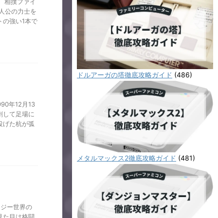
 相撲ファイ
人公の力士を
の強い1本で
ドルアーガの塔徹底攻略ガイド
(486)
0年12月13
刺して足場に
投げた杭が弧
メタルマックス2徹底攻略ガイド
(481)
タジー世界の
見た目は格闘