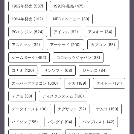
1992年発売
(587)
1993年発売
(475)
1994年発売
(162)
NECアベニュー
(39)
PCエンジン
(524)
アイレム
(62)
アスキー
(34)
アスミック
(32)
アーケード
(200)
カプコン
(65)
ゲームボーイ
(492)
ココナッツジャパン
(38)
コナミ
(120)
サンソフト
(68)
ジャレコ
(84)
スーパーファミコン
(600)
セガ
(189)
タイトー
(181)
テクモ
(30)
ディスクシステム
(198)
データイースト
(30)
ナグザット
(52)
ナムコ
(150)
ハドソン
(155)
バンダイ
(94)
バンプレスト
(42)